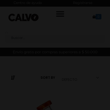
Centro de ayuda
Registrarse
0
Envío gratis por compras superiores a $ 50.000
SORT BY
DEFECTO