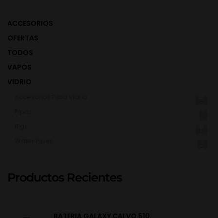
ACCESORIOS
OFERTAS
TODOS
VAPOS
VIDRIO
Accesorios Para Vidrio
(15)
Pipas
(1)
Rigs
(12)
Water Pipes
(2)
Productos Recientes
BATERIA GALAXY CALVO 510