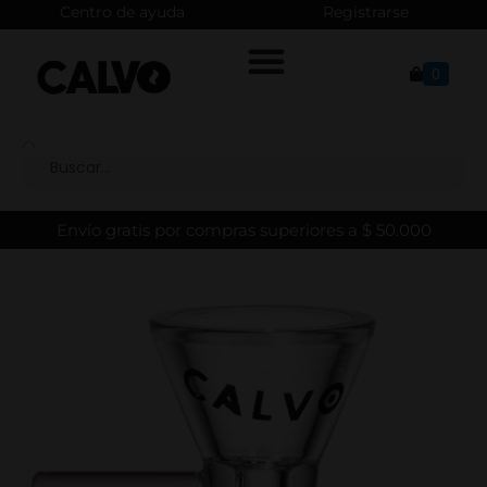
Centro de ayuda
Registrarse
0
Envío gratis por compras superiores a $ 50.000