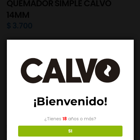
QUEMADOR SIMPLE CALVO
14MM
$
3.700
Quemador Simple de Calvo, combina un diseño clásico
con la calidad del vidrio artesanal. Fabricado en vidrio de
borosilicato (Pyrex), ofrece una excelente resistencia al
calor y a los cambios de temperatura, convirtiéndose en
un accesorio confiable para el uso diario.
Su diseño simple y funcional permite una experiencia
cómoda y práctica, único en cada pieza. Compatible con
juntas de 14 mm, este quemador se adapta
perfectamente a una amplia variedad de bongs y rigs.
¡Bienvenido!
¿Tienes
18
años o más?
SKU
ESBW2475
SI
Categorias
Accesorios
,
Rigs
,
Todos
,
Vidrio