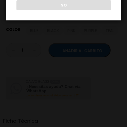
Etiquetas
ACCESORIO
,
CALVO
,
CALVO GLASS
,
QUEMADOR
NO
Marca:
CALVO
COLOR
BLUE
BLACK
PINK
PURPLE
TEAL
AÑADIR AL CARRITO
CALVO GLASS
Offline
¿Necesitas ayuda? Chat via
WhatsApp
¡Lo sentimos mucho! Volveremos en 1:57
Ficha Técnica