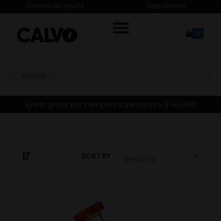
Centro de ayuda
Registrarse
0
Envío gratis por compras superiores a $ 50.000
SORT BY
DEFECTO