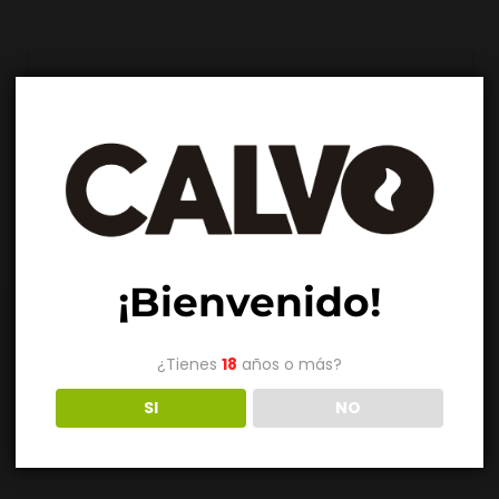
INSTAGRAM
@calvoglass
¡Bienvenido!
¿Tienes
18
años o más?
SI
NO