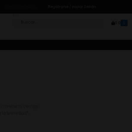
Centro de ayuda
Registrarse / Iniciar Sesión
$
0
0
n contacto contigo.
 la brevedad*.