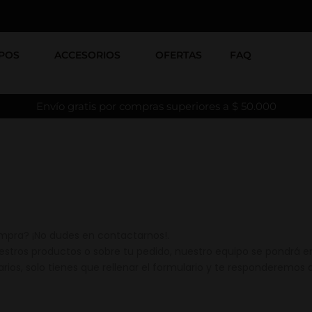
POS
ACCESORIOS
OFERTAS
FAQ
Envío gratis por compras superiores a $ 50.000
mpra? ¡No dudes en contactarnos!.
estros productos o sobre tu pedido, nuestro equipo se pondrá e
s, solo tienes que rellenar el formulario y te responderemos a