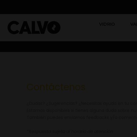
VIDRIO
VA
Contáctenos
¿Dudas? ¿Sugerencias? ¿Necesitas ayuda en tu co
Estamos disponibles si tienes alguna duda sobre nu
También puedes enviarnos feedbacks y/o comentario
*Respuesta sujeta al horario de atención