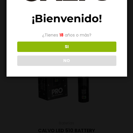
Destacado
¡Bienvenido!
¿Tienes
18
años o más?
SI
NO
Baterías
CALVO LED 510 BATTERY