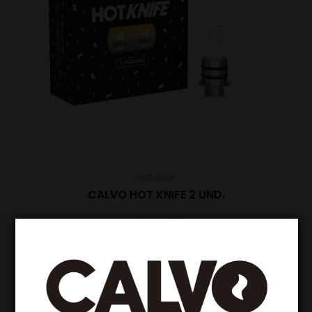
Extractos
CALVO HOT KNIFE 2 UND.
$
14.990