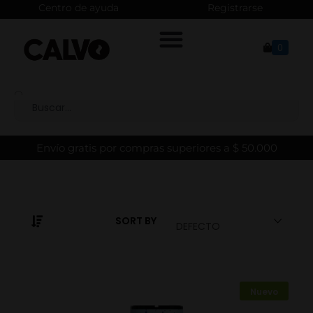
Centro de ayuda
Registrarse
0
Envío gratis por compras superiores a $ 50.000
SORT BY
DEFECTO
Nuevo