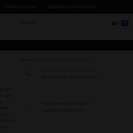
Centro de ayuda
Registrarse / Iniciar Sesión
$
0
0
Inicio
/
Vidrio
/
Rigs
/ AQUA RIG CALVO
Para consultas, no dudes en
llamarnos al : +569 9737 2727
licato
en una
es
Envío gratis por compras
ativo
superiores a $ 50.000
te en
ilidad,
para