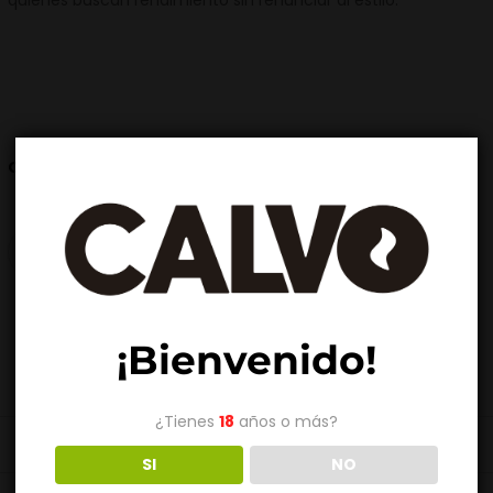
quienes buscan rendimiento sin renunciar al estilo.
RED
YELLOW
GREEN
COLOR
AÑADIR AL CARRITO
¡Bienvenido!
¿Tienes
18
años o más?
SI
NO