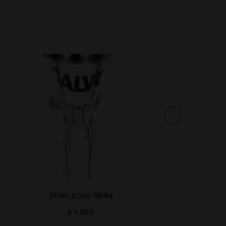
PEARL BOWL 18MM
M
$
6.900