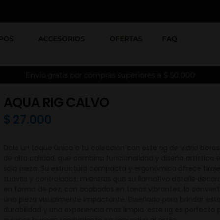
POS
ACCESORIOS
OFERTAS
FAQ
Envío gratis por compras superiores a $ 50.000
AQUA RIG CALVO
$
27.000
Dale un toque único a tu colección con este rig de vidrio borosi
de alta calidad, que combina funcionalidad y diseño artístico 
sola pieza. Su estructura compacta y ergonómica ofrece tiraj
suaves y controlados, mientras que su llamativo detalle decor
en forma de pez, con acabados en tonos vibrantes, lo convier
una pieza visualmente impactante. Diseñado para brindar estab
durabilidad y una experiencia más limpia, este rig es perfecto 