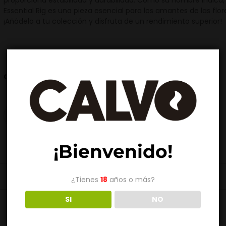
proporciona estabilidad y durabilidad. Como su nombre indica, 
Essential Rig es una pieza esencial para los amantes de las flor
¡Añádelo a tu colección y disfruta de un rendimiento superior!
Blue
Orange
Green
Pink
Purple
COLOR
AÑADIR AL CARRITO
¡Bienvenido!
¿Tienes
18
años o más?
SI
NO