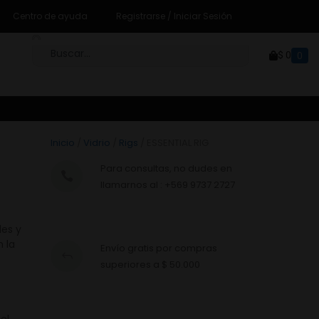
Centro de ayuda
Registrarse / Iniciar Sesión
$
0
0
Inicio
/
Vidrio
/
Rigs
/ ESSENTIAL RIG
Para consultas, no dudes en
llamarnos al : +569 9737 2727
les y
 la
Envío gratis por compras
superiores a $ 50.000