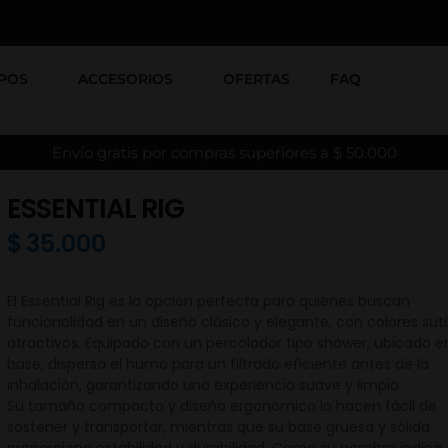
POS
ACCESORIOS
OFERTAS
FAQ
Envío gratis por compras superiores a $ 50.000
ESSENTIAL RIG
$
35.000
El Essential Rig es la opción perfecta para quienes buscan
funcionalidad en un diseño clásico y elegante, con colores suti
atractivos. Equipado con un percolador tipo shower, ubicado en
base, dispersa el humo para un filtrado eficiente antes de la
inhalación, garantizando una experiencia suave y limpia.
Su tamaño compacto y diseño ergonómico lo hacen fácil de
sostener y transportar, mientras que su base gruesa y sólida