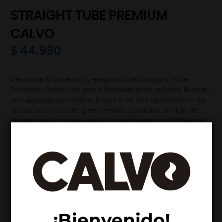
STRAIGHT TUBE PREMIUM
CALVO
$
44.990
Descubre la potencia y elegancia del Straight Tube
Premium Calvo, una pieza diseñada para quienes buscan
una experiencia clásica, limpia y de alto rendimiento. Su
estructura recta de gran tamaño combina un flujo de
humo suave con una estética minimalista y sofisticada.
Fabricado en resistente vidrio borosilicato Pyrex de 9 mm
de espesor, este bong entrega máxima estabilidad y
durabilidad en cada sesión. Su difusor y sistema ice
catcher permiten una filtración eficiente y caladas más
frescas, suaves y llenas de sabor. Además, cada pieza es
trabajada mediante soplado artesanal, otorgándole un
acabado único y de calidad premium.
Imponente, sólido y funcional, el Straight Tube Premium
¡Bienvenido!
está creado para quienes valoran sesiones intensas con