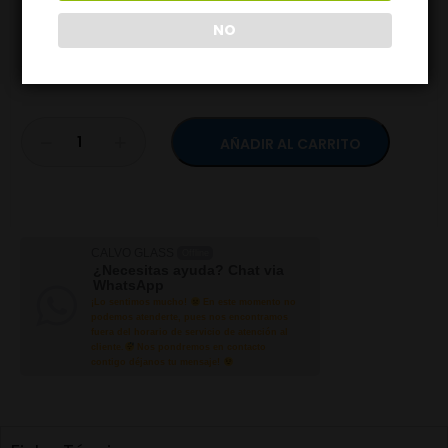
Disponible:
10 disponibles
NO
AÑADIR AL CARRITO
CALVO GLASS
Offline
¿Necesitas ayuda? Chat via
WhatsApp
¡Lo sentimos mucho!
En este momento no
podemos atenderte, pues nos encontramos
fuera del horario de servicio de atención al
cliente.
Nos pondremos en contacto
contigo déjanos tu mensaje!