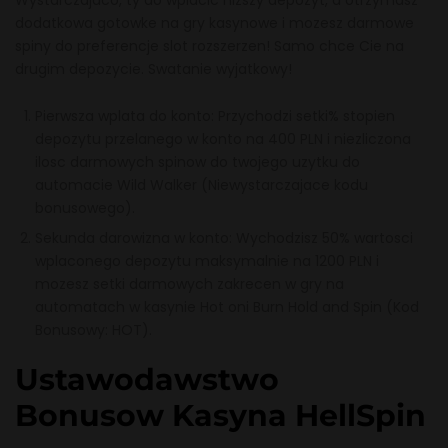
Wystarczajaco, ty do wplacic nizszy depozyt, a otrzymasz
dodatkowa gotowke na gry kasynowe i mozesz darmowe
spiny do preferencje slot rozszerzen! Samo chce Cie na
drugim depozycie. Swatanie wyjatkowy!
Pierwsza wplata do konto: Przychodzi setki% stopien
depozytu przelanego w konto na 400 PLN i niezliczona
ilosc darmowych spinow do twojego uzytku do
automacie Wild Walker (Niewystarczajace kodu
bonusowego).
Sekunda darowizna w konto: Wychodzisz 50% wartosci
wplaconego depozytu maksymalnie na 1200 PLN i
mozesz setki darmowych zakrecen w gry na
automatach w kasynie Hot oni Burn Hold and Spin (Kod
Bonusowy: HOT).
Ustawodawstwo
Bonusow Kasyna HellSpin