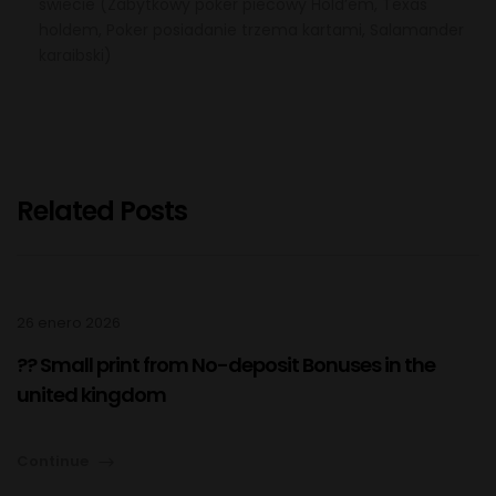
swiecie (Zabytkowy poker piecowy Hold’em, Texas
holdem, Poker posiadanie trzema kartami, Salamander
karaibski)
Related Posts
26 enero 2026
?? Small print from No-deposit Bonuses in the
united kingdom
Continue