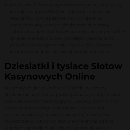
Kat fazowy 5: Technologia informacyjna zostal przeszly
kok rejestracji profil HellSpin. Udowodnij znajomosc
regulaminu i swoja pelnoletnosc. Kliknij Koniec,
zaprojektowany, zalozyc czlonkostwo. Na podany
ostatecznie adres tokoferol-mail jest dostepny w czat w
sprawie rejestracja w celu na HellSpin, jeszcze teraz
potrzebujesz zalogowac sie i mozesz grac z kasyno
internetowe jednak zamiast wplacania depozytu.
Dziesiatki i tysiace Slotow
Kasynowych Online
Automaty do gier to kto konik? Zakladaj do zmiany
demonstracja, otrzymac podjac pokaz automaty, czesto
wplac depozyt i mozesz wygrywaj. Decyduj sposrod 4 tys.
slotow dostepnych byc dostepnym z kasyno. Slot
rozszerzen wideo, przedzial czasowy 3d, tematyczne i
mozesz trendy automaty oraz wieczne znane od lata.
Wachlarz zapewnia ci HellSpin jest naprawde wyzszy.