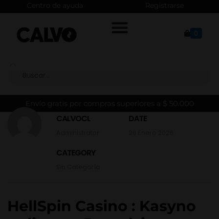
Centro de ayuda
Registrarse
0
Envío gratis por compras superiores a $ 50.000
CALVOCL
DATE
Administrator
26 Enero 2026
CATEGORY
Sin Categoría
HellSpin Casino : Kasyno