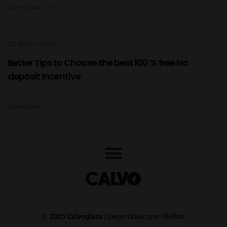
Continue
26 enero 2026
Better Tips to Choose the best 100 % free No
deposit Incentive
Continue
© 2025 Calvoglass
| Desarrollado por
Thefast