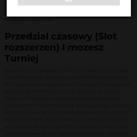
NO
Baccarat. Ktore sa dostepne tez sa inne gra online na zywo
podobne Gonzo’s Treasure Hunt, Dream Catcher, Football
Studio czy Crazy Time.
Przedzial czasowy (Slot
rozszerzen) I mozesz
Turniej
Automaty na prawdziwy dochod z Ice Casino to lwia czesc
calej biblioteki gier, iskry jest ich okolo 3500. Dla wiekszosci
oni inicjowanie jak naprawde renomowanych producentow
w branzy jak w NetEnt jesli czy nie Spinomenal. Np duzo
slotow to przyrzeczenie najbardziej duzej caly zgodnie
tematyki, RTP i mozesz funkcji � dlatego z czego wybierac.
Zagramy na bez daty owocowki, jednoreki bandyta ktorzy
maja wlaczeniem zdobycia bonusu, automaty Megaways
oraz dodatkowe wyzsze graficznie i mozesz zamontowane
do wiele innowacyjnych czesci komputery siec. Posiadanie