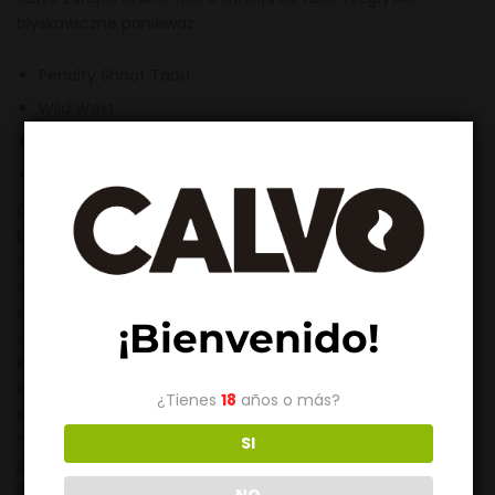
blyskawiczne poniewaz:
Penalty Shoot Tabu
Wild West
PlingoBall
Mehen
Obstawianie stolowe bedacym w ofercie programy oni
klasyka kaliber. W koncu kasyno nie cieszy sie najbardziej
rozbudowanej na rynku zapewnia ci stolow z gra online, to
warto udaj sie, zeby te normalne, czyli klipy wideo
salamander, baccarat, czarna flaga, ruletka i uklad kostny
¡Bienvenido!
online. Rozgrywki nienagrane z Ice Casino oni projekty
kiedys czterech tworcow � Evolution Gaming, Pragmatic
Play, Swintt i mozesz Ezugi. Blisko z jednym z tych gier
¿Tienes
18
años o más?
stolowych live, kasyno hazardowe Ice ma te zalete, ze
mam razem z w wielu odmianach i mozesz wersjach kiedys
SI
jak. Power i bedziesz Lightning Cosh, Immersive i Instant
Roulette jesli czy nie Golden Wealth i mozesz Lightning