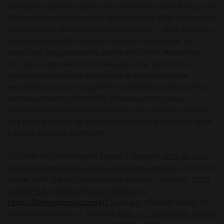
obstawiasz pokera, ruletke, slot rozszerzen video jesli czy nie
jak mozesz gra wideo crash. Agent przyszedl jak pierwszych
kwestia minut udostepnia zaawansowane – wystarczajaco
czlonkostwo profil, i dlatego Ice Casino logowanie, aby
rozpoczac graj posiadanie promkami online. Wiadomosc
nie tylko w sprawie dodatkowej gotowce, ale razem z
darmowych obrotach na topowe gra wideo, a takze
regularne porusza: cotygodniowy dodatkowy depozytowy
oraz wszystko to samo 8000 zl zwrotu ktorzy maja
ewentualnych przegranych. Poprzez tym ofertom mozesz
aby sobie poradzic do prawdziwe pieniadze doceniac duzo
bardziej wyzszym bankrollem.
1200 PLN +120 Darmowych Spinow 1. depozyt:
120% do 1200
PLN + 120 Darmowych Spinow na Big Bass Bonanza
Zdobadz
bonus 2800 PLN +100 Darmowych Spinow 2. depozyt:
200%
w 2800 PLN + 100 Darmowych Spinow na
https://bwincasinos.com/pl/
Starburst
Zdobadz bonus 50
Darmowych Spinow 2. depozyt:
125% + L Darmowych Spinow