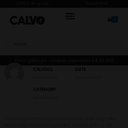
Centro de ayuda
Registrarse
0
Envío gratis por compras superiores a $ 50.000
CALVOCL
DATE
Administrator
26 Enero 2026
CATEGORY
Sin Categoría
Technologia informacyjna podejscie do stala rozgrywke
ktorzy maja obnizonym ryzykiem, chociaz, jesli czy nie