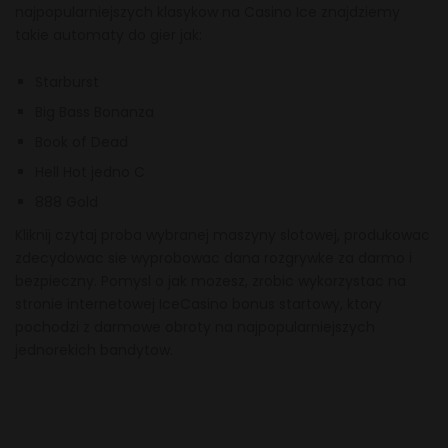
najpopularniejszych klasykow na Casino Ice znajdziemy
takie automaty do gier jak:
Starburst
Big Bass Bonanza
Book of Dead
Hell Hot jedno C
888 Gold
Kliknij czytaj proba wybranej maszyny slotowej, produkowac
zdecydowac sie wyprobowac dana rozgrywke za darmo i
bezpieczny. Pomysl o jak mozesz, zrobic wykorzystac na
stronie internetowej IceCasino bonus startowy, ktory
pochodzi z darmowe obroty na najpopularniejszych
jednorekich bandytow.