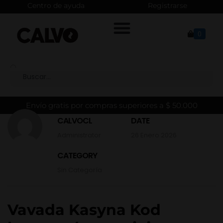
Centro de ayuda
Registrarse
0
Envío gratis por compras superiores a $ 50.000
CALVOCL
DATE
Administrator
26 Enero 2026
CATEGORY
Sin Categoría
Vavada Kasyna Kod