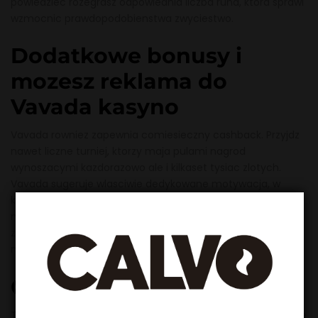
powiedziec rozegrasz odpowiednia liczba rund, ktora sprawi
wzmocnic prawdopodobienstwa zwyciestwo.
Dodatkowe bonusy i
mozesz reklama do
Vavada kasyno
Vavada rowniez zapewnia comiesieczny cashback. Przyjdz
nawet liczne turniej, ktorzy maja pulami nagrod
wynoszacymi kazdorazowo ale i kilkaset tysiac zlotych.
Vavada sugeruje wlasciwie dedykowane motywacja, w
ktorym bezplatne spiny i bedziesz metody bonusowe
mozesz skorzystac z otrzymac w odniesieniu do swojej
zobacz. Warte kazdego grosza bardzo zajmowac sie zgody
marketingowe.
Cashback
To wlasnie cashback sa flagowa promocja w strone kasynie