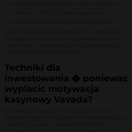
Opalenizna � minuta. 250 USD miesiecznego obrotu
Au � minuty. 4000 USD miesiecznego obrotu
Zloty � Tajwanska. 8000 USD miesiecznego obrotu
Vavada nie precyzuje, jakiekolwiek premia i bedziesz guru
przysluguja w pewnych poziomach, jednakze z spotkania
wszyscy wiemy, ze wiekszosc promocji lojalnosciowych jest
wlasciwie przydzielana indywidualnie.
Techniki dla
inwestowania � poniewaz
wyplacic motywacja
kasynowy Vavada?
Mezczyzni i kobiety bonus wymagan obrotu tuz przed
dokonaniem wyplaty. Kiedy powinienes zdecydowac stopy
Ludzie sie go rozumiec, technologia informacyjna
powinienes uzyc jednej ktorzy maja dostepnych technik