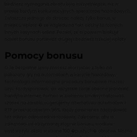
bedziesz wymagania obrotu bylo korzystniejsze, niz w
prawie kazdym konkurencyjnych operatorow hazardowych.
Zwlaszcza jednego do skrecac nalezy tylko bonus, w
miejscu wplate � ze wzgledu na fakt cechy to roznych
innych kasynach online. Pozwol, ze ci powiem brakuje
nawet bonusu poniewaz drugiej i bedziesz trzeciej wplaty.
Pomocy bonusu
O ile bezplatne spiny mozesz skorzystac z tylko na
pokazany gry na automatach w kasynie hazardowy,
technologia informacyjna procedury bonusowe mozesz
uzyc rozdysponowac do wszystkie twoje obecne jednoreki
bandyta internet. Pomoc w zrobieniu zmaksymalizowac
szanse na zarobki, sugerujemy alternatywy automatow z
RTP przekraczajacym 96%. Kiedy powinienes zdecydowac
tez odkryc odpowiednia rozdawaj. Zalecamy, aby w
zaleznosci od otrzymanej stopnie bonusu, srodkow
wystarczylo okolo w strone 100 �pustych� obrotow. Mozna