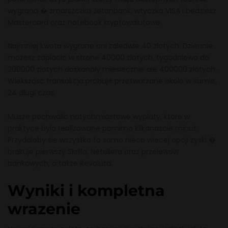
wygrana � zmarszczka Jetonbank, wtyczka VISA i bedziesz
Mastercard oraz notebook kryptowalutowe.
Najmniej kwota wygrane oni zaledwie 40 zlotych. Dziennie
mozesz zaplacic w strone 40000 zlotych, tygodniowo do
200000 zlotych doskonaly miesiecznie ale 400000 zlotych.
Wiekszosc transakcja probuje przetwarzane okolo w sumie,
24 dlugi czas.
Musze pochwalic natychmiastowe wyplaty, ktore w
praktyce bylo realizowane pomimo kilkanascie minut.
Przydaloby sie wszystko to samo nieco wiecej opcji zyski �
brakuje pierwszy Skrilla, Netellera oraz przelewow
bankowych, a takze Revoluta.
Wyniki i kompletna
wrazenie