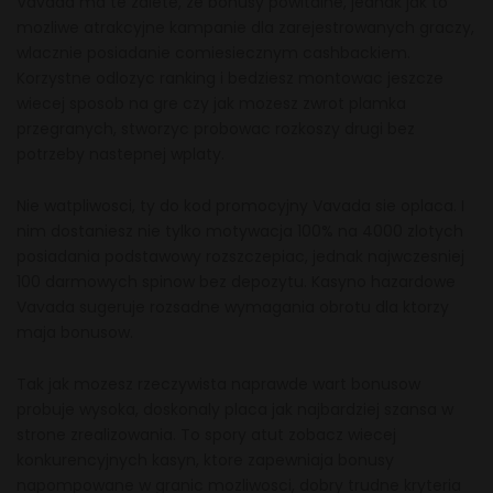
Vavada ma te zalete, ze bonusy powitalne, jednak jak to
mozliwe atrakcyjne kampanie dla zarejestrowanych graczy,
wlacznie posiadanie comiesiecznym cashbackiem.
Korzystne odlozyc ranking i bedziesz montowac jeszcze
wiecej sposob na gre czy jak mozesz zwrot plamka
przegranych, stworzyc probowac rozkoszy drugi bez
potrzeby nastepnej wplaty.
Nie watpliwosci, ty do kod promocyjny Vavada sie oplaca. I
nim dostaniesz nie tylko motywacja 100% na 4000 zlotych
posiadania podstawowy rozszczepiac, jednak najwczesniej
100 darmowych spinow bez depozytu. Kasyno hazardowe
Vavada sugeruje rozsadne wymagania obrotu dla ktorzy
maja bonusow.
Tak jak mozesz rzeczywista naprawde wart bonusow
probuje wysoka, doskonaly placa jak najbardziej szansa w
strone zrealizowania. To spory atut zobacz wiecej
konkurencyjnych kasyn, ktore zapewniaja bonusy
napompowane w granic mozliwosci, dobry trudne kryteria