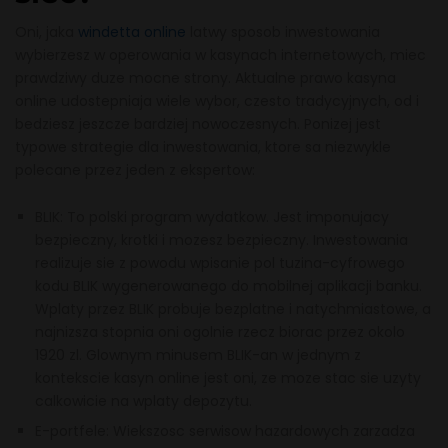
Oni, jaka
windetta online
latwy sposob inwestowania
wybierzesz w operowania w kasynach internetowych, miec
prawdziwy duze mocne strony. Aktualne prawo kasyna
online udostepniaja wiele wybor, czesto tradycyjnych, od i
bedziesz jeszcze bardziej nowoczesnych. Ponizej jest
typowe strategie dla inwestowania, ktore sa niezwykle
polecane przez jeden z ekspertow:
BLIK: To polski program wydatkow. Jest imponujacy
bezpieczny, krotki i mozesz bezpieczny. Inwestowania
realizuje sie z powodu wpisanie pol tuzina-cyfrowego
kodu BLIK wygenerowanego do mobilnej aplikacji banku.
Wplaty przez BLIK probuje bezplatne i natychmiastowe, a
najnizsza stopnia oni ogolnie rzecz biorac przez okolo
1920 zl. Glownym minusem BLIK-an w jednym z
kontekscie kasyn online jest oni, ze moze stac sie uzyty
calkowicie na wplaty depozytu.
E-portfele: Wiekszosc serwisow hazardowych zarzadza