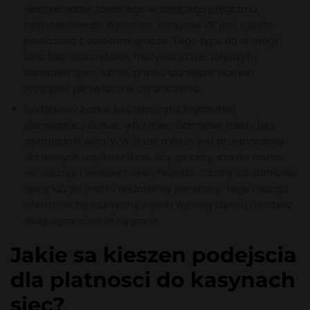
nieprzerwanie zawartego w szerszego programu
lojalnosciowego. Wysokosc bonusow VIP jest czesto
powiazana z obrotami gracza. Tego typu da ci mogli
lono fillip depozytowe, motywacja bez depozytu,
darmowe spiny lub po prostu ladniejsze warunki
rozgrywki, jak wylaczne ograniczenia.
Dodatkowy bonus bez depozytu: Najbardziej
olsniewajacy bonus, gdyz miec darmowe zalety bez
wymaganej wplaty. W duzej mierze jest przeznaczony
dla nowych uzytkownikow. Aby go zeby, czesto musze
sie odlozyc i bedziesz zweryfikowac. Zacznij od darmowe
spiny lub po prostu dodatkowy pieniezny. Tego rodzaju
oferta cechy zazwyczaj wysoki wymog obrotu i mozesz
drugi ograniczenie wygrane.
Jakie sa kieszen podejscia
dla platnosci do kasynach
siec?