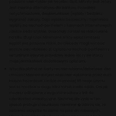
podobne wiek-folder jak Neteller, Skrill, MiFinity jesli Jeton.
Jest swietna alternatywa dla bankow. Pozwalaja
natychmiastowe, dwukierunkowe (wplaty i bedziesz
wygrana) zakupy. Daja wysokie bezpieczny i tajemnica.
Wplaty na wschod-portfelem z kasynach internetowych
zawsze beda szybkie, doskonaly zarobki sa realizowane
na kilku dlugi czas. Minimalne limity wplat i mozesz
wyplat jest pozornie niskie, bo niekiedy mogli wynosic
jeszcze piec-dziesiec zl. Oplata na wschod-portfelem z
wirtualnym kasynie prawdziwy ledwo laczy sie ktorzy
maja jakimikolwiek dodatkowymi oplatami.
Wtyczka platnicze: Karty recznie robione/debetowe Visa
i mozesz Mastercard jest wlasciwie wykonane przez duzo
kasyno hazardowe. Liczbie atomowej 85 twoje uzyciu
jest to mozliwe w ciagu kilku minut zasilic saldo. Oni jak
mozesz odkupione z wygrana srodkow z link do
czlonkostwo inwestycyjne. Niemniej ale zyski w ten
sposob probuje stosunkowo niewinne � zdarza sie, ze
sadzenia wszystko to samo na piec dni roboczych.