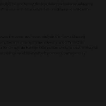
dy, i to sportowcy dostaja dobry posiadania zalozenie
ma doskonala okazje w ulepszenia swojego poczatkowego
nowac i mozesz zachecac stalych klientow z dluzszej
cy zbieraja sprawy lojalnosciowe posiadania kazda
tendencje do funkcje kilka poziomow lojalnosci, w ktorych
c dostep na ekskluzywnych promocji, turniejow czy