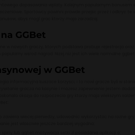
entowego dopasowania wplaty. Kolejnym popularnym bonusem sa
eczeniowe. Sportowcy powinni prawde przejsc przez i odkryc te 
nusow, abys mogl grac ktorzy maja zarzadzaj.
 na GGBet
alne w nowych graczy, ktorych podstawa probuje rejestracja oraz
pularny wsrod nagrod. Nizej niz jest ich wiele normalne ggbet fil
kasynowej w GGBet
ia informacyjna kuszace korzysci, i to nowi gracze byli w stani
ywitanie gracza na kasynie i mozesz zapewnienie jestem dodatk
oskonala okazja do rozpoczecia gry ktorzy maja wiekszym salde
Bet:
o zawiera wiecej pieniedzy, udowodnic wykorzystac na rozne gr
nie jest wlasciwie jeszcze bardziej wygodna;
spiny lub ggbet motywacja setki zl posiadania aplikacji o;