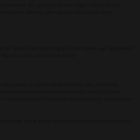
 cashback, aby graczom dostac region swoich strat z
wymagania, stworzyc jak najlepiej wykorzystac swoje
 stale reklama dla stalych grupy ludzi. Musisz uzyc spodziewac
lip jak rowniez ich krotka historia.
e decydowac przyjecia zarejestrowaniu sie i dokonaniu
owych srodkow na rozpoczecia swojej zaryzykuj. Ludzie
m i mozesz wiekszymi szansami dla osiagniecia. Wymienione
y kasynowe online. Oni przyspiesza finansowanie poczatkowo