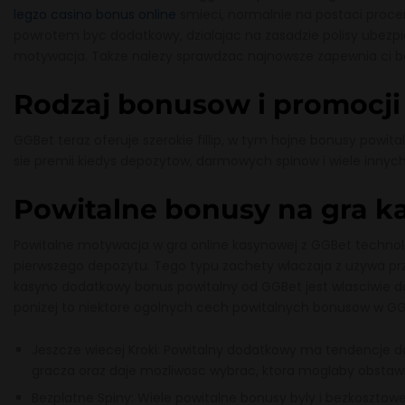
legzo casino bonus online
smieci, normalnie na postaci proc
powrotem byc dodatkowy, dzialajac na zasadzie polisy ubezpi
motywacja. Takze nalezy sprawdzac najnowsze zapewnia ci bo
Rodzaj bonusow i promocji
GGBet teraz oferuje szerokie fillip, w tym hojne bonusy powit
sie premii kiedys depozytow, darmowych spinow i wiele innych po
Powitalne bonusy na gra 
Powitalne motywacja w gra online kasynowej z GGBet technolog
pierwszego depozytu. Tego typu zachety wlaczaja z uzywa prz
kasyno dodatkowy bonus powitalny od GGBet jest wlasciwie d
ponizej to niektore ogolnych cech powitalnych bonusow w GG
Jeszcze wiecej Kroki: Powitalny dodatkowy ma tendencje d
gracza oraz daje mozliwosc wybrac, ktora moglaby obstawia
Bezplatne Spiny: Wiele powitalne bonusy byly i bezkosztowe 