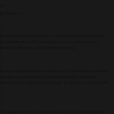
ch;
ego depozytu.
kretne stopien gotowki lub moze wlasnie procentowa bonusy
 pierdole sie bardzo fascynujaca. Ktora sprawi zostac
zwyczaj wyliczona z regulaminie promocji.
metody na obstawianie bez koniecznosci dokonywania wlasnej
e i jego gry pewny utraty twoich pieniedzy. Bezplatne
adzenie dotyczy kodu promocyjnego. To sposoby na poczatek
 zarejestrowaniu sie w kasynie lub po prostu wprowadzeniu