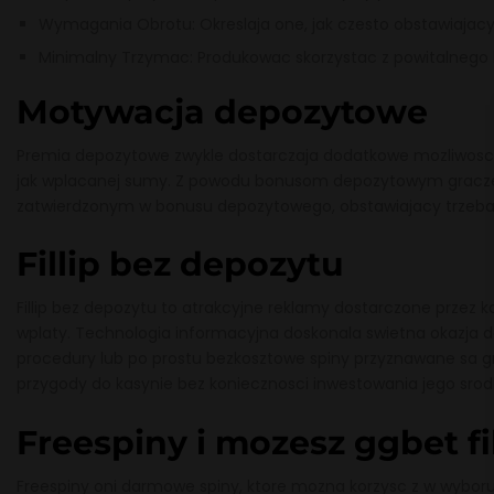
Wymagania Obrotu: Okreslaja one, jak czesto obstawiajac
Minimalny Trzymac: Produkowac skorzystac z powitalnego 
Motywacja depozytowe
Premia depozytowe zwykle dostarczaja dodatkowe mozliwosc d
jak wplacanej sumy. Z powodu bonusom depozytowym gracze zys
zatwierdzonym w bonusu depozytowego, obstawiajacy trzeba z
Fillip bez depozytu
Fillip bez depozytu to atrakcyjne reklamy dostarczone przez
wplaty. Technologia informacyjna doskonala swietna okazja d
procedury lub po prostu bezkosztowe spiny przyznawane sa 
przygody do kasynie bez koniecznosci inwestowania jego srod
Freespiny i mozesz ggbet fi
Freespiny oni darmowe spiny, ktore mozna korzysc z w wybor