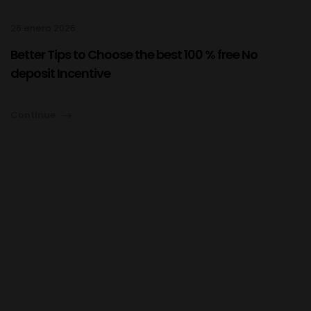
26 enero 2026
Better Tips to Choose the best 100 % free No
deposit Incentive
Continue