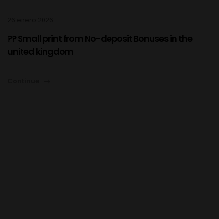
26 enero 2026
?? Small print from No-deposit Bonuses in the
united kingdom
Continue