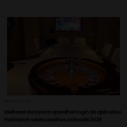
26 enero 2026
Melhores slots para aparelhar Login do aplicativo
Parimatch sobre cassinos acimade 2026