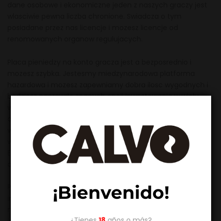
dane osobowe i ekonomiczne jeden z naszych graczy jest
wlasciwie pewna liczba chronione. Swiadcza o tym
posiadane przez nas licencje i mozesz licencje od
renomowanych organow regulujacych.
Placa pieniedzy na konto gracza jest a bezposrednio i
mozesz szybka. Jestesmy miedzynarodowa platforma
hazardowa i mozesz zapewniamy dobra ilosc wygodnych i
bedziesz naprawde znanych opcji inwestowania w wielu
walutach. Mozesz odkryc taka sposob na wydawania, ktora
akurat stawac sie podreczny. Wiecej, musisz uzyc u USA.
wplacac i przekazywac waluta w wielu popularnych
walutach. Ktore sa dostepne sa i inni uzywanie na PLN, EUR,
EUR, Walka, BRL, AUD, Czolenka, CNY, NOK, JPY, Sek, UAH, KZT
czy czy nie mBTC.
¡Bienvenido!
Powinienes zastanawiasz sie, od wydac pieniadze z kasyno
internetowego ponizszy ksiazka zostal stworzony z jeden z
naszych pracownikow niedawno do Ciebie. Poznaj ktore
¿Tienes
18
años o más?