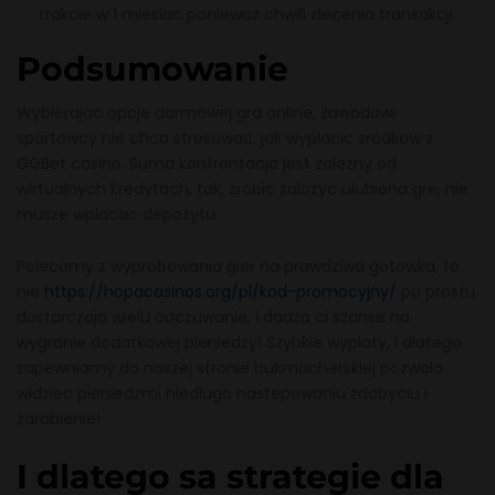
trakcie w 1 miesiac poniewaz chwili zlecenia transakcji.
Podsumowanie
Wybierajac opcje darmowej gra online, zawodowi
sportowcy nie chca stresowac, jak wyplacic srodkow z
GGBet casino. Suma konfrontacja jest zalezny od
wirtualnych kredytach, tak, zrobic zalozyc ulubiona gre, nie
musze wplacac depozytu.
Polecamy z wyprobowania gier na prawdziwa gotowka, to
nie
https://hopacasinos.org/pl/kod-promocyjny/
po prostu
dostarczaja wielu odczuwanie, i dadza ci szanse na
wygranie dodatkowej pieniedzy! Szybkie wyplaty, i dlatego
zapewniamy do naszej stronie bukmacherskiej pozwola
widziec pieniedzmi niedlugo nastepowaniu zdobyciu i
zarobienie!
I dlatego sa strategie dla