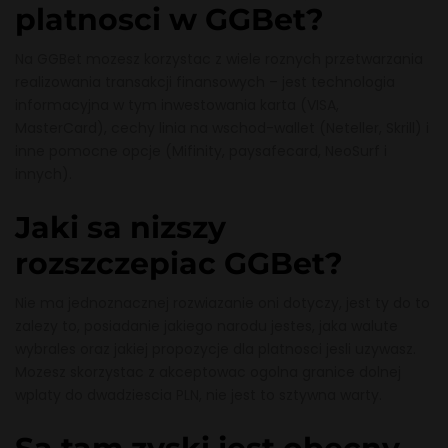
platnosci w GGBet?
Na GGBet mozesz korzystac z wiele roznych przetwarzania
realizowania transakcji finansowych – jest technologia
informacyjna w tym inwestowania karta (VISA,
MasterCard), cechy linia na wschod-wallet (Neteller, Skrill) i
inne pomocne opcje (Mifinity, paysafecard, NeoSurf i
innych).
Jaki sa nizszy
rozszczepiac GGBet?
Nie ma jednoznacznej rozwiazanie oni dotyczy, jest ty do to
zalezy to, posiadanie jakiego narodu jestes, jaka walute
wybrales oraz jakiej propozycje dla platnosci jesli uzywasz.
Mozesz skorzystac z akceptowac ogolna granice dolnej
wplaty do dwadziescia PLN, nie jest to sztywna warty.