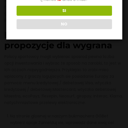
istnieja podejscia dla wyplaty z naszej stronie, przejdz z
nami w techniki krok po kroku i upewnij sie, dokladnie jak
SI
gwarantujemy twoje graczom blyskawiczne przelewy
pieniedzy ktorzy maja wysokimi limitami.
NO
Ktore sa dostepne
propozycje dla wygrana
Polscy sportowcy mogli wybierac sposrod pewna liczba
opcji inwestowania i wybrac te sposob na zarobki, to jest w
ich oczach najwygodniejsza. Przyklejac to zrobi miec
wplacony z graczy logujacych sie posiadanie Europy za
pomoca: menu kredytowej / debetowej Visa, wtyczka
kredytowej / debetowej Mastercard, wtyczka debetowej
Maestro, ecoPayz, flexepin, Neosurf, giropay, Interac, Klarna,
natychmiastowe przelewy elektroniczne.
Na stronie glownej w naszym bukmachera GGBet
wybierz opcje Zamelduj sie, wprowadz dane swoj cel