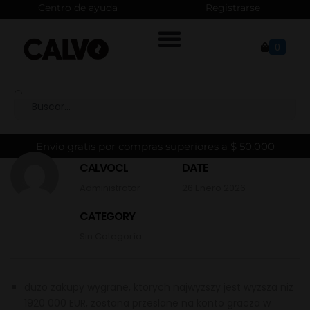
Centro de ayuda
Registrarse
0
Envío gratis por compras superiores a $ 50.000
CALVOCL
DATE
Administrator
26 Enero 2026
CATEGORY
Sin Categoría
duzo zakupy wygrane, ktorych najwyzszy jest wyzsza niz
1920 000 EUR, zostana przeslane na konto gracza w