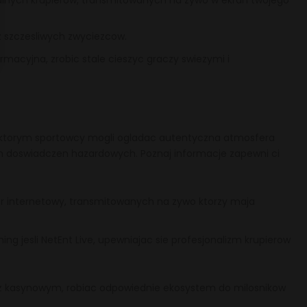
z szczesliwych zwyciezcow.
rmacyjna, zrobic stale cieszyc graczy swiezymi i
w ktorym sportowcy mogli ogladac autentyczna atmosfera
ch doswiadczen hazardowych. Poznaj informacje zapewni ci
oker internetowy, transmitowanych na zywo ktorzy maja
 jesli NetEnt Live, upewniajac sie profesjonalizm krupierow
c z kasynowym, robiac odpowiednie ekosystem do milosnikow