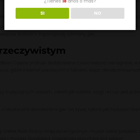
¿Tienes
18
años o más?
SI
NO
anie progresywnymi jackpotami, gdzie kuszace korzysci czekaja 
ostarczam w sprawie najnowsze rubryka, dbajac o technologia info
wiezsze dodatki z imponujacej odmiany gier.
 rzeczywistym
layBison Casino probuje dedykowana czesc kasyno nienagrane, 
ejsce, gdzie internet paroksyzm z faktem, dajac niezapomniany
y tradycyjnych stolach, takich jak ruletka, vingt-et-un jesli p
wiodacymi dostawcami gier na zywo, takimi jak Evolution Gaming
ry online flash ktorzy maja autentycznym musze sobie poradzi
ywo i mozesz doswiadcz prawdziwej ekscytacji gra wideo!