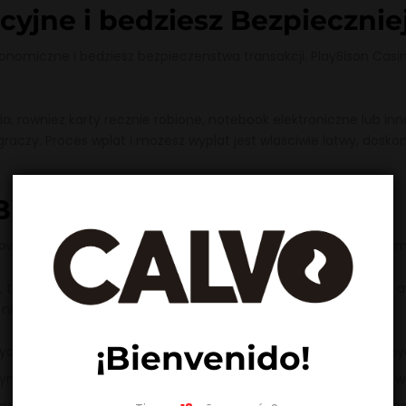
cyjne i bedziesz Bezpiecznie
nomiczne i bedziesz bezpieczenstwa transakcji. PlayBison Casino
rowniez karty recznie robione, notebook elektroniczne lub inne
aczy. Proces wplat i mozesz wyplat jest wlasciwie latwy, doskon
yBison Casino
rowniez najbardziej Eden dla tych, ktorzy posiadaja cenia asorty
a, trawers wieczne gra online stolowe, zywe slot rozszerzen or
tylko ilosc, nawet pierwszy wysoka jakosc rozgrywki.
¡Bienvenido!
sycznych jednorekich bandytow, poniewaz i mozesz nowoczesnyc
mi grami, takimi jak ruletka, black-jack jesli poker, do roznych
ziwej interakcji, angazujac na grach prowadzonych z profesjon