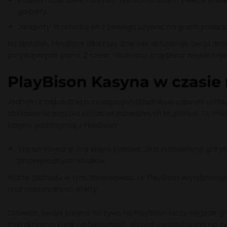
gadzety.
Jackpoty: Przetestuj an z twojego uzywac na grach posiad
Na dodatek, PlayBison kilka razy dziennie aktualizuje swoja d
porywajacymi grami. Z czesc «Nowosci» znajdziesz zwykle najs
PlayBison Kasyna w czasie
Jednym z najbardziej porywajacych skladnikow zapewni ci P
obstawianie poprzez udzialowi prawdziwych krupierow. To mi
kasyno przetrzymaj z PlayBison:
Transmitowane Gra wideo Stolowe: Jest nastawienie gra prz
profesjonalnych studiow.
Warte zachodu w tym obserwowac, ze PlayBison wspolpracuje z 
oraz roznorodnosc oferty.
Odwiedz, kiedys kasyna na zywo na PlayBison laczy wygode g
interaktywnej konik na biegunach. Wszedl swiata kasyno na z