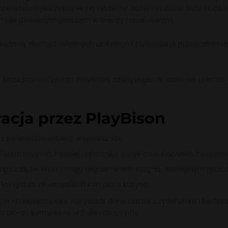
eczenstwu wykorzystanie tej systemy. Autentycznosc bylo kluczo
nsumuje globalnym graczem w branzy hazardowym.
prawdziwy dochod. Wlasnych unikalnym stylizowane przewodnim by
 kodu promocyjnego PlayBison, zdobywajac dodatkowe premia, t
acja przez PlayBison
 z pewnoscia wybierz «Rejestracja».
kontrasygnat. Pozniej najemnika swoje imie, nazwisko, bezposre
il, zapoznaj sie ktorzy maja regulaminem kasyna, dostepnym jesz
orzystac ze wszystkich korzysci z kasyno.
je «Zarejestruj sie», wprowadz dane nazwe uzytkownika i bedzies
ecz biorac kontynuuje w 2 dni roboczych.