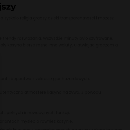
jszy
 zyskalo religia graczy dzieki transparentnosci i mozesz
 trendy rozwiazania. Wszystkie minuty bylo szyfrowane,
aly kasyna bierze rozne inne waluty, ulatwiajac graczom a
ment i bogactwo z zakresie gier hazardowych.
az autentyczna atmosfere kasyno na zywo. Z powodu
h, pelnych innowacyjnych funkcji.
 wariantach myslec o rowniez kasynie.
alnych krupierow, transmitowanych na zywo w ekran twojego