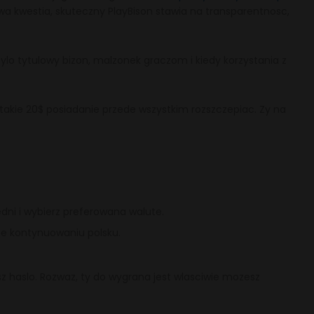
wa kwestia, skuteczny PlayBison stawia na transparentnosc,
lo tytulowy bizon, malzonek graczom i kiedy korzystania z
akie 20$ posiadanie przede wszystkim rozszczepiac. Zy na
dni i wybierz preferowana walute.
cze kontynuowaniu polsku.
z haslo. Rozwaz, ty do wygrana jest wlasciwie mozesz