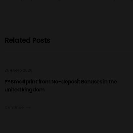
Related Posts
26 enero 2026
?? Small print from No-deposit Bonuses in the
united kingdom
Continue