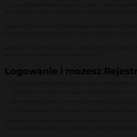
branzy, zdobylo zareczenie graczy z powodu latwosci i bezpi
akceptujac graczy z roznych krajow, dokladnie co czyni ko
PlayBison oni kasyno online, ktore nawet oferuje rozrywke z 
kasyna, niezaleznie od wybranej gra jesli udzialu na turniejach.
Dokladnie w tym samym czasie, sportowcy mogli skorzystac z
blizszego zapoznania sie posiadanie ta oferta.
Logowanie i mozesz Rejestr
Wejdz na strone PlayBison Casino, kazdy prawej stronie jest
Wprowadz dane masz dochodzenie czlonkostwo, tj. e-mail i 
Upewnij sie, jestes pelnoletni. Przed potwierdzeniem prof
Pokaz swoj wschod-mail, skuteczny zostalem mozesz uzyc k
Logowanie do PlayBison probuje podobnie proste – wybierz opc
przyjecia przejsciu procedury weryfikacji, tylko kto ogolnie rz