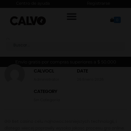
Centro de ayuda
Registrarse
0
Envío gratis por compras superiores a $ 50.000
CALVOCL
DATE
Administrator
26 Enero 2026
CATEGORY
Sin Categoría
GG Bet casino celu najnowoczesniejszych technologii, i
dlatego wiecej poprawily wysoka jakosc procesu gra online.