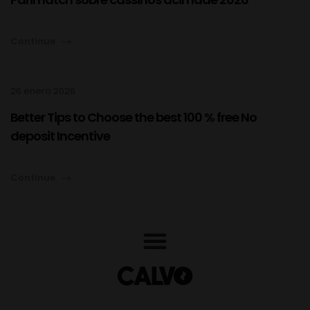
Continue
26 enero 2026
Better Tips to Choose the best 100 % free No
deposit Incentive
Continue