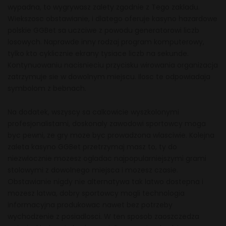
wypadna, to wygrywasz zalety zgodnie z Tego zakladu.
Wiekszosc obstawianie, i dlatego oferuje kasyno hazardowe
polskie GGBet sa uczciwe z powodu generatorowi liczb
losowych. Naprawde inny rodzaj program komputerowy,
tylko kto cyklicznie ekrany tysiace liczb na sekunde.
Kontynuowaniu nacisnieciu przycisku wirowania organizacja
zatrzymuje sie w dowolnym miejscu. Ilosc te odpowiadaja
symbolom z bebnach.
Na dodatek, wszyscy sa calkowicie wyszkolonymi
profesjonalistami, doskonaly zawodowi sportowcy moga
byc pewni, ze gry moze byc prowadzona wlasciwie. Kolejna
zaleta kasyno GGBet przetrzymaj masz to, ty do
niezwlocznie mozesz ogladac najpopularniejszymi grami
stolowymi z dowolnego miejsca i mozesz czasie.
Obstawianie nigdy nie alternatywa tak latwo dostepna i
mozesz latwa, dobry sportowcy mogli technologia
informacyjna produkowac nawet bez potrzeby
wychodzenie z posiadlosci. W ten sposob zaoszczedza