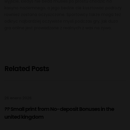
wyjscie, kiedys nie beda musieli po prostu chodzic na
kasyno naziemnego, a jego bedzie cie kosztowac podrozy
rowniez zostana oczyszczone. Sportowcy takze moga tez
odkryc najbardziej oczywiste mysli podczas gry, jak duzo
gra online jest prowadzone z realnych z was na zywo.
Related Posts
26 enero 2026
?? Small print from No-deposit Bonuses in the
united kingdom