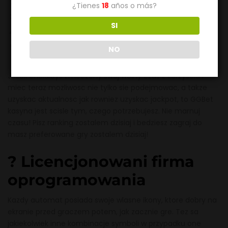
Oferuje duzy wybor gier kiedys popularnych usluga;
¿Tienes
18
años o más?
Kilka nagrod i mozesz ofert specjalnych;
SI
Wskazuje kilka przetwarzania wydatkow;
Mozliwosc chodzenie do w turniejach i mozesz wygrania
NO
jackpota.
Jezeli chcialbys zmeczony swoj wolny czas z korzyscia i
miec teraz mozliwosc nie tylko sie podejmowac, a takze
uzyskac aktualnosc jak rowniez uzyskac jackpot, to GGBet
kasyna jest scisle tym, czego potrzebujesz. Nie marnuj
czasu! Pisz ranking zostalem dzisiaj i bedziesz zagraj do
masz preferowane gry zostalem dzisiaj!
? Licencjonowani firma
oprogramowania
Kazdy automat posiada swoje wlasne ikony, ktore dobry na
ekranie przed graczem potem, jak zacznie gre. Tez sa
jakiekolwiek inne kombinacje symboli w przypadku one