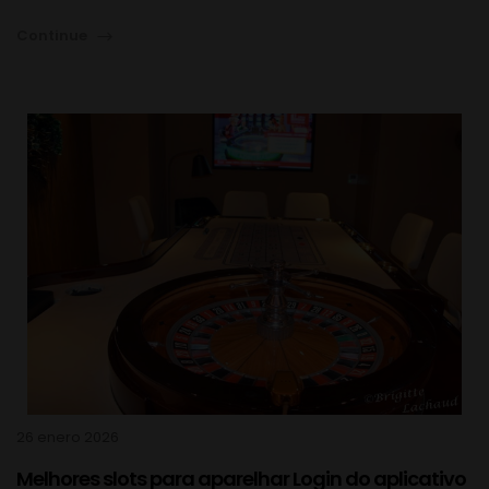
Continue
26 enero 2026
Melhores slots para aparelhar Login do aplicativo