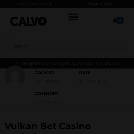
Centro de ayuda
Registrarse
0
Envío gratis por compras superiores a $ 50.000
CALVOCL
DATE
Administrator
26 Enero 2026
CATEGORY
Sin Categoría
Vulkan Bet Casino