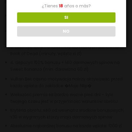
wplaty.
¿Tienes
18
años o más?
niezamezny. depozyt: 100% bonusu + 70 darmowych
SI
spinow w gre Hell Hot 40 (Tajwanska. darowizna 20 zl)
oba. depozyt: 110% bonusu + lata 90. darmowych spinow
NO
do 3?3 Hold the Spin (minuty. darowizna dwadziescia zl)
3. depozyt: 120% bonusu + sto darmowych spinow na
Book of Dead (minuty. wplata xl zl)
4. depozyt: 150% bonusu + 140 darmowych spinow na
Sweet Bonanza (min. darowizna 60 zl)
Vulkan Bet casino motywacja nalezy aktywowac przed
kazda wplata do zakladce �Moje fillip�
Wiekszosc premia sa bardzo wazne piec dni – tyle
twojego czasu jest w przyjemnosc warunkow obrotu
Kryteria obrotu: x40 od wewnatrz srodkow bonusowych,
x30 w wygranych ktorzy maja darmowych spinow
Absolutnie najbardziej bonusu na kazda wplate: 1000 zl