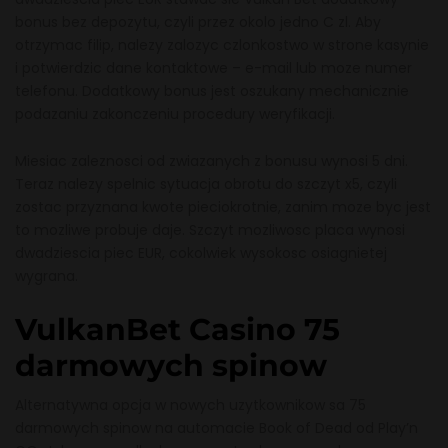
bonus bez depozytu, czyli przez okolo jedno C zl. Aby
otrzymac filip, nalezy zalozyc czlonkostwo w strone kasynie
i potwierdzic dane kontaktowe – e-mail lub moze numer
telefonu. Dodatkowy bonus jest oszukany mechanicznie
podazaniu zakonczeniu procedury weryfikacji.
Miesiac zaleznosci od zwiazanych z bonusu wynosi 5 dni.
Teraz nalezy spelnic sytuacja obrotu do szczyt x5, czyli
zostac przyznana kwote pieciokrotnie, zanim moze byc jest
to mozliwe probuje daje. Szczyt mozliwosc placa wynosi
dwadziescia piec EUR, cokolwiek wysokosc osiagnietej
wygrana.
VulkanBet Casino 75
darmowych spinow
Alternatywna opcja w nowych uzytkownikow sa 75
darmowych spinow na automacie Book of Dead od Play’n