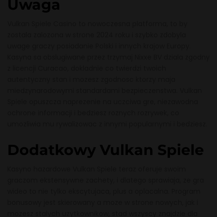
Uwaga
Vulkan Spiele Casino to nowoczesna platforma, to by
zostala zalozona w strone 2024 roku i szybko zdobyla
uwage graczy posiadanie Polski i innych krajow Europy.
Kasyna sa obslugiwane przez trzymaj Nixxe BV dziala zgodny
z licencji Curacao, dokladnie co twierdzi twoich
autentyczny stan i mozesz zgodnosc ktorzy maja
miedzynarodowymi standardami bezpieczenstwa. Vulkan
Spiele opuszcza naprezenie na uczciwa gre, niezawodna
ochrone informacji i bedziesz roznych rozrywek, co
umozliwia mu rywalizowac z innymi popularnymi i bedziesz.
Dodatkowy Vulkan Spiele
Kasyno hazardowe Vulkan Spiele teraz oferuje swoim
graczom ekstensywne zachety, i dlatego sprawiaja, ze gra
wideo to nie tylko ekscytujaca, plus a oplacalna. Program
bonusowy jest skierowany a moze w strone nowych, jak i
mozesz stalych uzytkownikow, stad wszyscy znajdzie dla