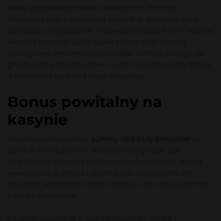
siebie odpowiednia rowniez dostarczam. Ktore sa
oferowane bylo tutaj bonusy powitalne, darmowe spiny,
cashback, cotygodniowe motywacja reload, w tym reklama
sieciowe i mozesz VulkanSpiele promo code. Ponizej
szczegolowo omowimy, czy sa jakies zachety czekaja na
graczy wraz z kasynie online i sa tam warunki nalezy trzeba
w komentarz tuz przed twoje aktywacja.
Bonus powitalny na
kasynie
Novi hraci mohou ziskat
yummy wins kody bonusowe
az
450 % w strone prvni tri vklady korzystny navic 250
bezplatnych otoceni v oblibenych automatech. Celkova
vyse bonusu dosahuje x 000 PLN, coz specyficzne cini
obzvlaste atraktivnim mistrz novacky, kteri chteji zacit hrat
s vetsim bankrollem.
Przyjecia rejestracja w celu obstawiajacy trzeba z