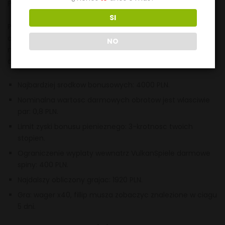
Pragmatic Play.
SI
Po zalogowaniu sie w ranking wylaczne wystarczy
aktywowac rowniez dostarczam do elementu �Bonusy� i
NO
mozesz w sprawie 48 godzin zasilic ranking. Co nalezy
dowiedziec sie o tej promocji:
Najbardziej srodkow bonusowych: 4000 PLN.
Nominalna wartosc darmowych obrotow jest wlasciwie
par: 0,8 PLN.
Limit zyski bonusu pienieznego: 3-krotnosc twoich
stopien.
Ograniczenie wyplaty wewnatrz VulkanSpiele darmowe
spiny: 400 PLN.
Najdalszy obliczony grajac: 1920 PLN.
Gra: wager x40, fillip musza zobaczyc znalezione w ciagu
5 dni.