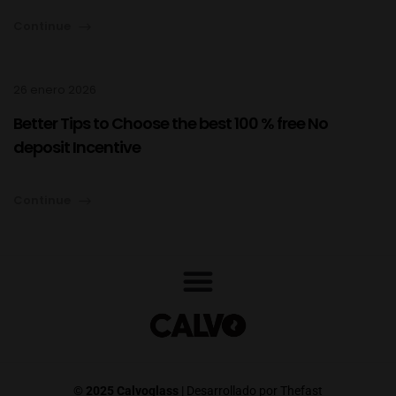
Continue
26 enero 2026
Better Tips to Choose the best 100 % free No
deposit Incentive
Continue
© 2025 Calvoglass
| Desarrollado por
Thefast