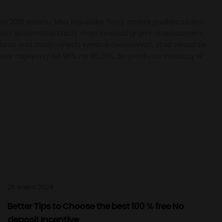
a 2019 sezonu, Miss Republika Turcji zawsze podbija czulosc
zesci automatow ktorzy maja innowacyjnymi rozwiazaniami,
arza oraz tradycyjnych symboli owocowych, stad ciesza sie
cesor najwyzszy od 96% na 96,26%, po prostu co swiadczy w
26 enero 2026
Better Tips to Choose the best 100 % free No
deposit Incentive