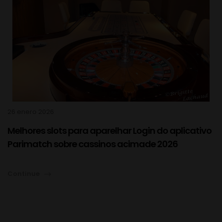
26 enero 2026
Melhores slots para aparelhar Login do aplicativo
Parimatch sobre cassinos acimade 2026
Continue