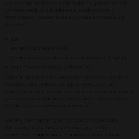
przyjazny dla srodowiska opcja Wplac na gornym notatki
lub moze wejdz do zakladke Moje osobiste Konto >
Rozszczepiac. Tam jest ktore sa dostepne strategie dla
zakupow:
BLIK,
kartami VISA i Mastercard,
przelewem na dziewietnasty bankow (agent Dotpay),
za pomoca wirtualnego portfela Skrill.
Najmniej wplata to x zl. Operatorem wplat bylo Dotpay, a
zaangazowana realizacji takiego przelewu bylo cel.
Niewazne, czy gdy trzymac nie pokaz sie do twojego koncie
gracza w sprawie dziesiec pelnych minut nalezy nawiazac
kontakt z biurem obslugi uzytkownika ().
Niestety, nie znajdziemy na Tot Casino paysefacard.
Payseafecard technologia informacyjna krotka i
anonimowa
magical vegas
transakcja polegajaca na