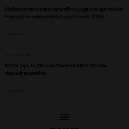
Melhores slots para aparelhar Login do aplicativo
Parimatch sobre cassinos acimade 2026
Continue
26 enero 2026
Better Tips to Choose the best 100 % free No
deposit Incentive
Continue