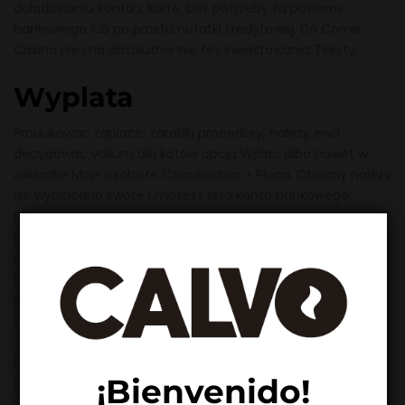
doladowaniu konta z karte, bez potrzeby za poziomy
bankowego lub po prostu notatki kredytowej. Do Come
Casino nie ma absolutnie nie tez inwestowania Teksty.
Wyplata
Produkowac zaplacic zarobki procedury, nalezy ewa
decydowac valium dla kotow opcja Wplac albo nawet w
zakladke Moje osobiste Czlonkostwo > Placa. Obecny nalezy
isc wyplacana kwote i mozesz lista konta bankowego.
Pamietajcie, ze z na numerze rachunku nalezy dopisac
roznych: slowo IBAN, dokladnie kto obejmuje kodu kraju (PL)
oraz dwadziescia szesc-cyfrowego numeru rachunku
bankowego lub po prostu po prostu kod SWIFT (to a
globalny kontrasygnat banku i znalezc go mozesz na
stronie internetowej danego banku).
Dodaj Casino nie realizuje wyplat na menu debetowe lub
¡Bienvenido!
moze kredytowe. Najmniejsza ilosc poziom, jaka
obstawiajacy moze wyplacic to 1 centym. Kasyno nie