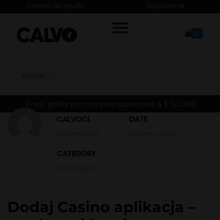
Centro de ayuda
Registrarse
0
Envío gratis por compras superiores a $ 50.000
CALVOCL
DATE
Administrator
26 Enero 2026
CATEGORY
Sin Categoría
Dodaj Casino aplikacja –