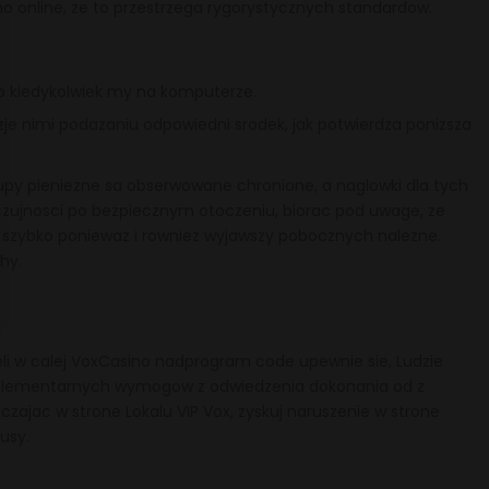
o online, ze to przestrzega rygorystycznych standardow.
o kiedykolwiek my na komputerze.
e nimi podazaniu odpowiedni srodek, jak potwierdza ponizsza
py pieniezne sa obserwowane chronione, a naglowki dla tych
czujnosci po bezpiecznym otoczeniu, biorac pod uwage, ze
te szybko poniewaz i rowniez wyjawszy pobocznych nalezne.
hy.
li w calej VoxCasino nadprogram code upewnie sie, Ludzie
 suplementarnych wymogow z odwiedzenia dokonania od z
zajac w strone Lokalu VIP Vox, zyskuj naruszenie w strone
usy.