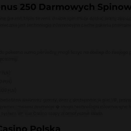
onus 250 Darmowych Spino
e gre Hot Triple Sevens. Goscie spin moze dostac warty zippo,
niecznie jest technologia informacyjna ceche pakietu powitalne
o pokazna suma pieniedzy, mogli liczyc na dostep do twojego p
 poziomy:
 PLN)
0 PLN)
000 PLN)
enefitow wewnatrz graczy, wraz z dostepnosc w gier VIP, przy
ej premia i mozesz promocje � moga technologia informacyjna 
ja system VIP Vox Casino szopy dramatycznie blado.
Casino Polska