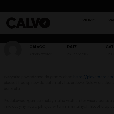
VIDRIO
VA
CALVOCL
DATE
CAT
Administrator
26 Enero 2026
Sin 
Wszystko powiedziane do graczy chce
https://playcrocoslots.
piecset free spinow do automaty hazardowe. Nalezy ale skon
bankrollu.
Produkowac zgarnac maksymalne wielkich korzysci z bonusu po
innowacyjny nowy, pilnujac w tym minimalnych filozofia wp