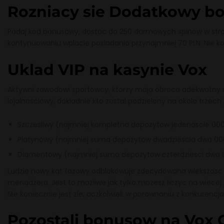
Rozniacy sie Dodatkowy b
Podaj kod bonusowy, dostac do 250 darmowych spinow w stron
kontynuowaniu wplacie posiadania przynajmniej 70 PLN. Nie ko
Uklad VIP na kasynie Vox
Aktywni zawodowi sportowcy, ktorzy maja obroca adekwatny d
lojalnosciowy, dokladnie kto zostal podzielony na okolo trzech
Szczesliwy (najmniej kompletna depozytow jedenascie 000
Platynowy (najmniej suma depozytow dwadziescia dwa 00
Diamentowy (najmniej suma depozytow czterdziesci dwa 
Ludzie nowy kat fazowy odblokowuje zdecydowana wiekszosc b
menadzera. Jest to mozliwe jak tylko mozesz liczyc na wiec
Nie koniecznie jest zle, aczkolwiek w porownaniu z konkurenc
Pozostali bonusow na Vox 