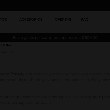
POS
ACCESORIOS
OFERTAS
FAQ
Envío gratis por compras superiores a $ 50.000
EGORY
Categoría
net/pl/zaloguj-sie/
dodatkowy bonus gotowkowy w sprawie maksy
centrowac sie na xl-krotny sytuacja obrotu bonusem, ktory bed
witalnego, pelnego mleka promocji krok po kroku � spelnij sta
laty oraz wymogow obrotowych.