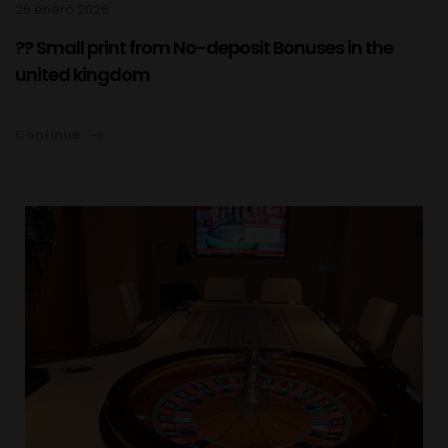
26 enero 2026
?? Small print from No-deposit Bonuses in the
united kingdom
Continue