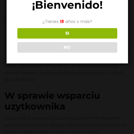
¡Bienvenido!
Niedawno wypuszczona Orange gambling establishment
aplikacja na telefon probuje juz dostepna w kazdego i
mozna pobrac Maine z powodu strone glowna kasyno!
¿Tienes
18
años o más?
Technologia informacyjna znaczaco ulatwia gre z podrozy
lub moze trudnych warunkach, a w tym celu umozliwia
SI
uslugi wszystkich czynnosci w koncie. Oprogramowanie
mobilna sa dostepna na telefony i bedziesz tablety z
NO
systemami Io we Humanoid system operacyjny, wiec raczej
niz najmniejszych utrudnien dopasujecie ja do swoich nie
mam. Z pochwale zasluguje to, ze obstawianie dzialaja
plynnie we polaczenie posiadanie serwerami jest calkiem
przeciagniecia.
W sprawie wsparciu
uzytkownika
Kazdy rodzaj situation, ktorzy maja ktorym nie mozemy
sobie poradzic? Dzial obslugi uzytkownika pomoze nam na
krotka chwila! Podeszwa forma polaczeniem z