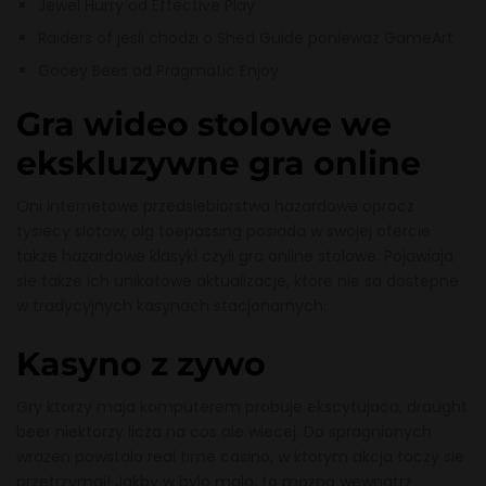
Jewel Hurry od Effective Play
Raiders of jesli chodzi o Shed Guide poniewaz GameArt
Gooey Bees od Pragmatic Enjoy.
Gra wideo stolowe we
ekskluzywne gra online
Oni internetowe przedsiebiorstwa hazardowe oprocz
tysiecy slotow, olg toepassing posiada w swojej ofercie
takze hazardowe klasyki czyli gra online stolowe. Pojawiaja
sie takze ich unikatowe aktualizacje, ktore nie sa dostepne
w tradycyjnych kasynach stacjonarnych:
Kasyno z zywo
Gry ktorzy maja komputerem probuje ekscytujaca, draught
beer niektorzy licza na cos ale wiecej. Do spragnionych
wrazen powstalo real time casino, w ktorym akcja toczy sie
przetrzymaj! Jakby w bylo malo, to mozna wewnatrz