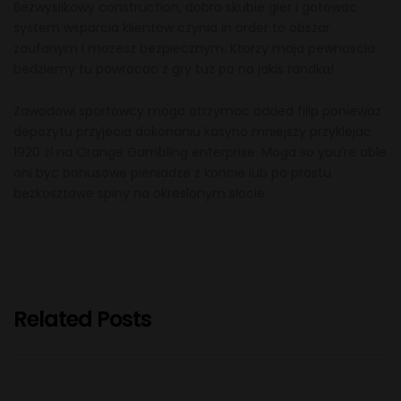
Bezwysilkowy construction, dobra skubie gier i gotowac
system wsparcia klientow czynia in order to obszar
zaufanym i mozesz bezpiecznym. Ktorzy maja pewnoscia
bedziemy tu powracac z gry tuz po na jakis randka!
Zawodowi sportowcy moga otrzymac added filip poniewaz
depozytu przyjecia dokonaniu kasyno mniejszy przyklejac
1920 zl na Orange Gambling enterprise. Moga so you’re able
oni byc bonusowe pieniadze z koncie lub po prostu
bezkosztowe spiny na okreslonym slocie.
Related Posts