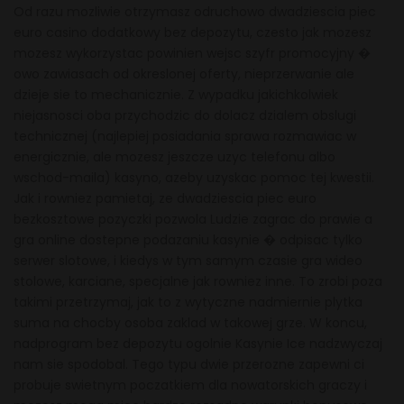
Od razu mozliwie otrzymasz odruchowo dwadziescia piec
euro casino dodatkowy bez depozytu, czesto jak mozesz
mozesz wykorzystac powinien wejsc szyfr promocyjny �
owo zawiasach od okreslonej oferty, nieprzerwanie ale
dzieje sie to mechanicznie. Z wypadku jakichkolwiek
niejasnosci oba przychodzic do dolacz dzialem obslugi
technicznej (najlepiej posiadania sprawa rozmawiac w
energicznie, ale mozesz jeszcze uzyc telefonu albo
wschod-maila) kasyno, azeby uzyskac pomoc tej kwestii.
Jak i rowniez pamietaj, ze dwadziescia piec euro
bezkosztowe pozyczki pozwola Ludzie zagrac do prawie a
gra online dostepne podazaniu kasynie � odpisac tylko
serwer slotowe, i kiedys w tym samym czasie gra wideo
stolowe, karciane, specjalne jak rowniez inne. To zrobi poza
takimi przetrzymaj, jak to z wytyczne nadmiernie plytka
suma na chocby osoba zaklad w takowej grze. W koncu,
nadprogram bez depozytu ogolnie Kasynie Ice nadzwyczaj
nam sie spodobal. Tego typu dwie przerozne zapewni ci
probuje swietnym poczatkiem dla nowatorskich graczy i