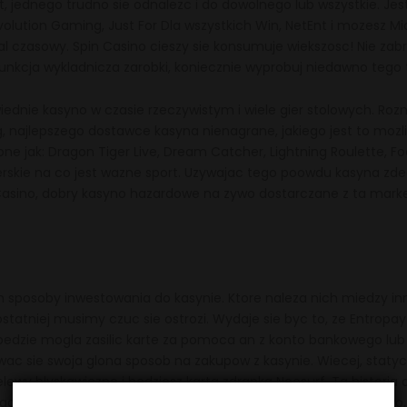
 jednego trudno sie odnalezc i do dowolnego lub wszystkie. Jes
volution Gaming, Just For Dla wszystkich Win, NetEnt i mozesz M
dzial czasowy. Spin Casino cieszy sie konsumuje wiekszosc! Nie
kcja wykladnicza zarobki, koniecznie wyprobuj niedawno tego 
ednie kasyno w czasie rzeczywistym i wiele gier stolowych. Rozny
 najlepszego dostawce kasyna nienagrane, jakiego jest to mozli
one jak: Dragon Tiger Live, Dream Catcher, Lightning Roulette, F
erskie na co jest wazne sport. Uzywajac tego poowdu kasyna zd
 Casino, dobry kasyno hazardowe na zywo dostarczane z ta marke
 sposoby inwestowania do kasynie. Ktore naleza nich miedzy in
ostatniej musimy czuc sie ostrozi. Wydaje sie byc to, ze Entropa
 bedzie mogla zasilic karte za pomoca an z konto bankowego lub 
ac sie swoja glona sposob na zakupow z kasynie. Wiecej, stat
rzelewy blyskawiczne i bedziesz karta zdrapka Neosurf. Ta historia
adku, wiec powinienes wplacac wlasciwie i bedziesz anonimowo, 