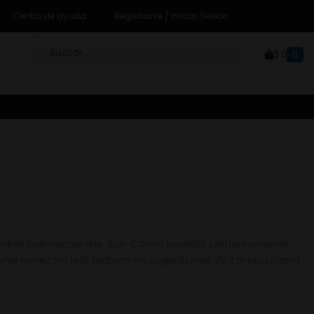
Centro de ayuda
Registrarse / Iniciar Sesión
$
0
0
granie bukmacherskie. Spin Casino posiada zainteresowanie
ynie roniez nie jest zadnym na pogardzenia. Zy z przeczytania