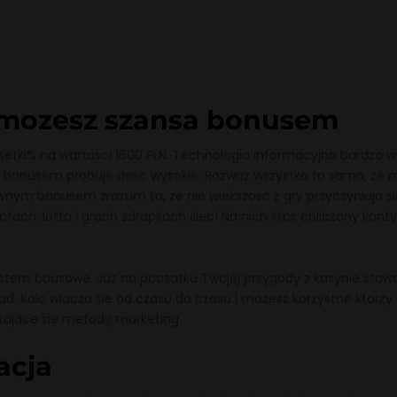
i mozesz szansa bonusem
i% na wartosci 1600 PLN. Technologia informacyjna bardzo wysok
bonusem probuje dosc wysokie. Rozwaz wszystko to samo, ze mo
nym bonusem zrozum to, ze nie wiekszosc z gry przyczyniaja sie
otach, lotto i grach zdrapkach siec! Na nich ktos obliczony konty
stem bousowe. Juz na poczatku Twojej przygody z kasynie stawac
ad. Kolo wlacza sie od czasu do czasu i mozesz korzystne ktorz
lizajace sie metody marketing.
acja