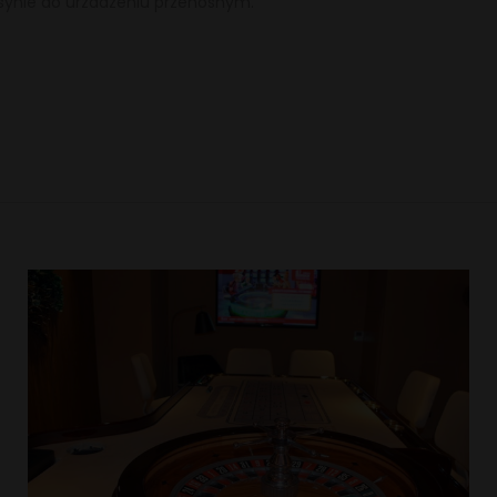
asynie do urzadzeniu przenosnym.