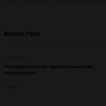
pokazac w sprawie mobilnej. Z tego powodu zy gre rowniez k
Related Posts
26 enero 2026
?? Small print from No-deposit Bonuses in the
united kingdom
Continue