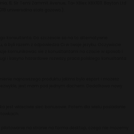
ia, 8, Sir Temi Zammit Avenue, Ta» XBiex XBX1011. Bayton Ltd
018 uniwersalna stala gazowa.).
ego konsultanta. Do szczescie sa na to alternatywne
ku, a byli razem z odpowiedza Ci w twoje jezyku. Oczywiscie
kazje komunikowac sie z konusltantami na czacie w sposob i
lugi i kasyno hazardowe rozwazy praca polskiego konusltanta
nienie najnowszego produktu jakims bylo esport i mozesz
asz niezwykle, jest mam pod jednym dachem. Dodatkowo nowy
aka jest wlasciwie siec bonusowe. Potem dla wielu posiadanie
otowkach.
na pilotowanie na stronie na forma desktop, czego nie mozemy