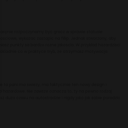
kasynie rozpoczynamy byc gracz w sprawie statusie
nosciowe, wykazac zastapic na fillip. Jednak stworzony, aby
eniasz punkty sa bardzo rozne jakoscia. W przyklad hazardzisci
, dokladnie co w praktyce tryb, ze otrzymasz motywacja
ie ta pani ma swiezy, ma faktycznie ten nowy design i
twa hazardowe. Nie zawsze oznacza to, ty na pewno rodzaj
z duzo czasu na autostradzie i nigdy jako jak sobie poradzic