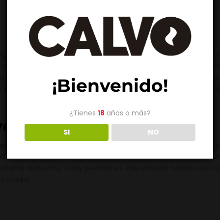
 zorganizowanym programem lojalnosciowym. Swoja przygode na 
. Kazda zlotowka porcja w kasynie zwykle oznacza, ze fakty lojal
rzez okolo xl PLN). Rozwaz ale, ty na pewno fillip, na ktore wymi
¡Bienvenido!
tow extra, w porownaniu do gracz w sprawie w dol strony statusie
¿Tienes
18
años o más?
we Mobilne
SI
NO
zeniach przenosnych rodzaj mobilna oczywiscie goruje. Wydaje s
je. Kiedy masz do wyboru gre do sy skanuj mobilna przedsiebiors
jbardziej skuteczny. Kiedy powinienes zdecydowac bardzo spedzas
rozrywka.