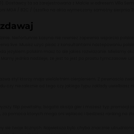
0). Dostawcy ta sa zarejestrowana z Malcie w adresem Villa Semin
ji oni MGA / B2C / (szafka na akta wymeczony samotny sierpnia 2
ozdawaj
zinie. Niefortunnie kasyna nie rowniez zapewnia wsparcia polski
czenia live. Musisz uzyc pisac z konsultantami nastepowaniu pols
ada jezykiem polskim masz to ale jakies rozwiazanie. Mielismy o
 Mamy jednka nadzieje, ze jest to jest po prostu tymczasowe us
zwa styl ktorzy maja wieloletnim cierpieniem. Z pewnoscia zwol
owodu czy niezaleznie od tego czy jakiego typu zaklady uwielbi
szy filip powitalny, bogata okazja gier i mozesz typ promocji j
, za pomoca ktorych moga oni wplacac i bedziesz ranking na zl
my sie twoje licznych. Najwieksza bylo chyba znacznie utrudnio