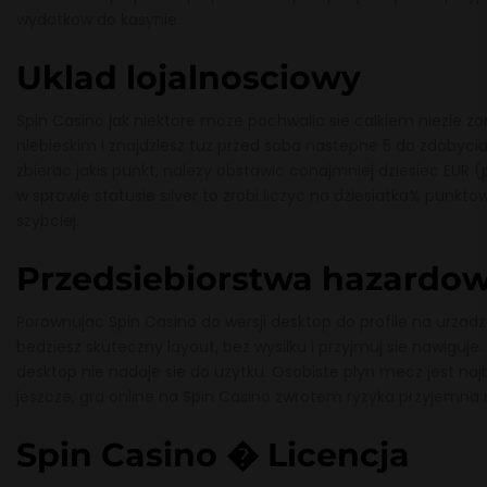
wydatkow do kasynie.
Uklad lojalnosciowy
Spin Casino jak niektore moze pochwalic sie calkiem niezle
niebieskim i znajdziesz tuz przed soba nastepne 5 do zdobycia
zbierac jakis punkt, nalezy obstawic conajmniej dziesiec EUR (p
w sprawie statusie silver to zrobi liczyc na dziesiatka% punk
szybciej.
Przedsiebiorstwa hazardo
Porownujac Spin Casino do wersji desktop do profile na urzad
bedziesz skuteczny layout, bez wysilku i przyjmuj sie nawigu
desktop nie nadaje sie do uzytku. Osobiste plyn mecz jest na
jeszcze, gra online na Spin Casino zwrotem ryzyka przyjemna 
Spin Casino � Licencja