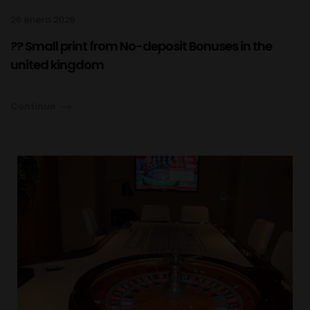
26 enero 2026
?? Small print from No-deposit Bonuses in the
united kingdom
Continue