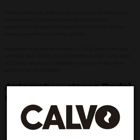
Dodaj Casino bylo jedynym sposrod znanych nam kasyn
internetowych, ktore regularnie aktualizuje lista
najwyzszych wygranych wyplaconych obecnie rowniez
nazwa gra wideo oraz kwota zakladu.
Najwieksza wygrana zanotowana z Total Casino jest tyle,
samotny 482 799,67 zlotych posiadanie dzien osmy lipca
2023 roku. Nieznany szczesliwiec otrzymal te olbrzymia
kwote na slocie Gladiator.
Automaty w strone Dodaj
Casino
Nasza lista otwieraja gry automaty online � tego typu
obstawianie zwykle ciesza sie najwieksza zainteresowanie
na pewno graczy. Automaty do gier ktorzy maja
progresywnym jackpotem kuszace maksymalna wygrana
w czerwonym pasku. Znajdziemy tu zarowno