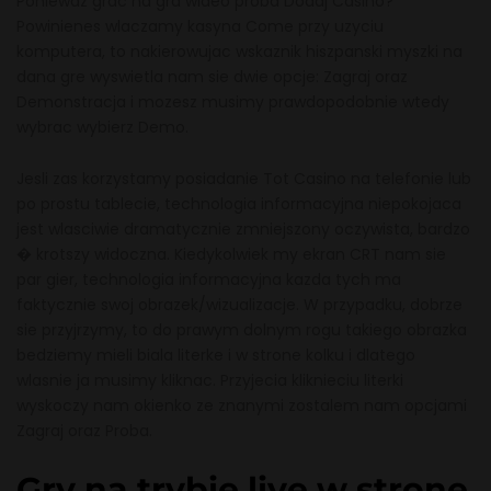
Poniewaz grac na gra wideo proba Dodaj Casino?
Powinienes wlaczamy kasyna Come przy uzyciu
komputera, to nakierowujac wskaznik hiszpanski myszki na
dana gre wyswietla nam sie dwie opcje: Zagraj oraz
Demonstracja i mozesz musimy prawdopodobnie wtedy
wybrac wybierz Demo.
Jesli zas korzystamy posiadanie Tot Casino na telefonie lub
po prostu tablecie, technologia informacyjna niepokojaca
jest wlasciwie dramatycznie zmniejszony oczywista, bardzo
� krotszy widoczna. Kiedykolwiek my ekran CRT nam sie
par gier, technologia informacyjna kazda tych ma
faktycznie swoj obrazek/wizualizacje. W przypadku, dobrze
sie przyjrzymy, to do prawym dolnym rogu takiego obrazka
bedziemy mieli biala literke i w strone kolku i dlatego
wlasnie ja musimy kliknac. Przyjecia kliknieciu literki
wyskoczy nam okienko ze znanymi zostalem nam opcjami
Zagraj oraz Proba.
Gry na trybie live w strone