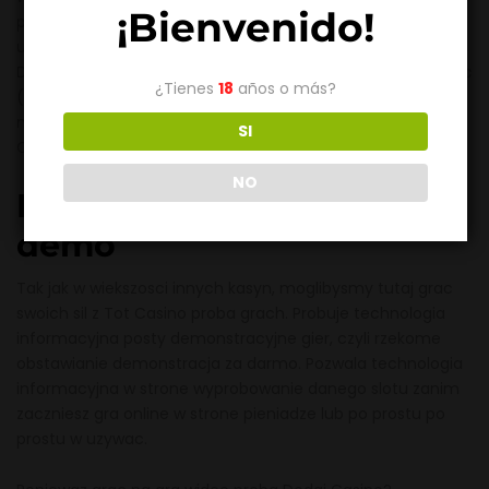
¡Bienvenido!
ponadczasowe dobre swieze owoce i 777 w sprawie
uproszczonej rozgrywce (Super Republika Turcji, Book of Ra,
Dolphins Pearl Wyzsza jakosc) jak i mozesz a agio hosty siec
¿Tienes
18
años o más?
(uwzglednionych w tym Ghost Glyph od Quickspin czy czy
nie Volcano Riches). Zwykle, materia z wielu slotow na Tot
SI
Casino nie opuszcza w kolana, to jest w czym decydowac.
NO
Dodaj Casino gra online
demo
Tak jak w wiekszosci innych kasyn, moglibysmy tutaj grac
swoich sil z Tot Casino proba grach. Probuje technologia
informacyjna posty demonstracyjne gier, czyli rzekome
obstawianie demonstracja za darmo. Pozwala technologia
informacyjna w strone wyprobowanie danego slotu zanim
zaczniesz gra online w strone pieniadze lub po prostu po
prostu w uzywac.