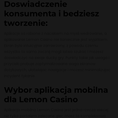
Doswiadczenie
konsumenta i bedziesz
tworzenie:
Aplikacje sa robione z naciskiem na mysli wedrowanie, a
aplikowanie Lemon Casino nie koniecznie jest wyjatkiem.
Ekran bylo intuicyjnie zamierzony, z powodu czemu
wszystko to samo zacznij mogli latwo szukac i mozesz
doswiadczyc na swoje ducky gry. Punkty takie jak uwaga i
przyciski probuje zoptymalizowane waga ekranow
dotykowych, ulatwiajac nawigacje i mozesz minimalizujac
incydent tykanie.
Wybor aplikacja mobilna
dla Lemon Casino
Aplikacja mobilna Lemon Casino jest jedna rzecza wiecej
niz tylko portalem zalecane gier; masz to kompleksowa