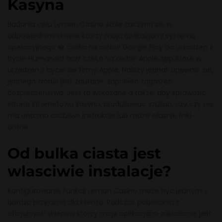
Kasyna
Badania celu Lemon Casino stale zaczyna sie w
odpowiednim sklepie ktorzy maja aplikacjami systemu
operacyjnego � czeka na ciebie Google Play do urzadzen z
bycie Humanoid oraz czeka na ciebie Apple App Store w
urzadzen z bycie ios firmy Apple. Nalezy jednak upewnic sie,
jednego zrodlo jest zaufane, zapobiec zagrozen
bezpieczenstwa. Jest to wskazane a takze, aby sprawdzic
strone internetowa kasyno, produkowac szukac, czy czy nie
ma ona ma osobliwe instrukcje lub moze wlasnie linki
online.
Od bulka ciasta jest
wlasciwie instalacje?
Konfigurowanie funkcji Lemon Casino moze byc jednym z
bardzo przyjazna dla klienta. Podczas pobierania z
oficjalnych sklepow ktorzy maja aplikacjami zakladanie jest