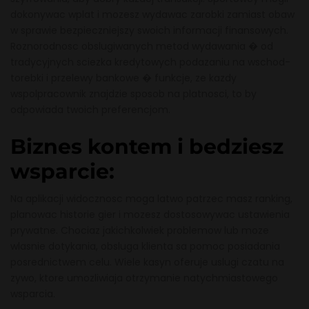
dokonywac wplat i mozesz wydawac zarobki zamiast obaw
w sprawie bezpieczniejszy swoich informacji finansowych.
Roznorodnosc obslugiwanych metod wydawania � od
tradycyjnych sciezka kredytowych podazaniu na wschod-
torebki i przelewy bankowe � funkcje, ze kazdy
wspolpracownik znajdzie sposob na platnosci, to by
odpowiada twoich preferencjom.
Biznes kontem i bedziesz
wsparcie:
Na aplikacji widocznosc moga latwo patrzec masz ranking,
planowac historie gier i mozesz dostosowywac ustawienia
prywatne. Chociaz jakichkolwiek problemow lub moze
wlasnie dotykania, obsluga klienta sa pomoc posiadania
posrednictwem celu. Wiele kasyn oferuje uslugi czatu na
zywo, ktore umozliwiaja otrzymanie natychmiastowego
wsparcia.