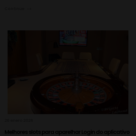
Continue
26 enero 2026
Melhores slots para aparelhar Login do aplicativo