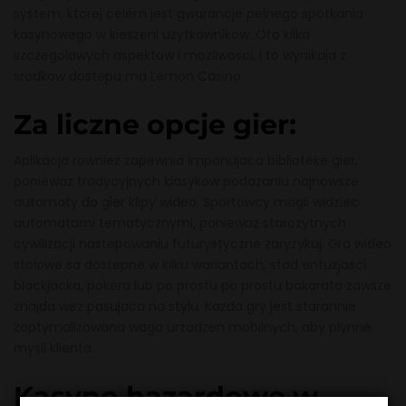
system, ktorej celem jest gwarancje pelnego spotkania
kasynowego w kieszeni uzytkownikow. Oto kilka
szczegolowych aspektow i mozliwosci, i to wynikaja z
srodkow dostepu ma Lemon Casino:
Za liczne opcje gier:
Aplikacja rowniez zapewnia imponujaca biblioteke gier,
poniewaz tradycyjnych klasykow podazaniu najnowsze
automaty do gier klipy wideo. Sportowcy mogli widziec
automatami tematycznymi, poniewaz starozytnych
cywilizacji nastepowaniu futurystyczne zaryzykuj. Gra wideo
stolowe sa dostepne w kilku wariantach, stad entuzjasci
blackjacka, pokera lub po prostu po prostu bakarata zawsze
znajda wez pasujaca na stylu. Kazda gry jest starannie
zoptymalizowana waga urzadzen mobilnych, aby plynne
mysli klienta.
Kasyno hazardowe w