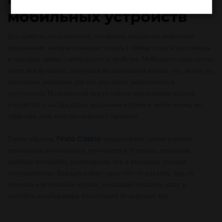
мобильных устройств
Для удобства пользователей платформа предлагает мобильное
приложение, которое позволяет играть в любые игры и участвовать
в турнирах прямо с мобильного устройства. Мобильное приложение
имеет все функции, доступные на настольной версии, что делает его
идеальным решением для тех, кто ценит мобильность и
доступность. Пользователи могут скачать приложение на свои
устройства и наслаждаться азартными играми в любое время, не
теряя при этом качество игрового процесса.
Таким образом,
Pinco Casino
предоставляет своим игрокам
уникальные возможности для участия в турнирах, предлагая
удобный интерфейс, разнообразие игр и выгодные условия
сотрудничества. Каждый найдет здесь что-то для себя, будь то
новички или опытные игроки, желающие испытать удачу и
получить незабываемые впечатления от азартных игр.