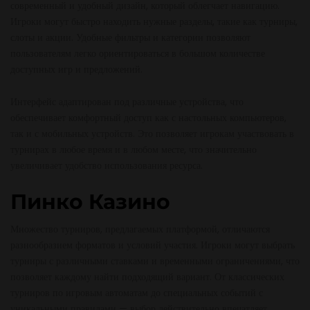
современный и удобный дизайн, который облегчает навигацию.
Игроки могут быстро находить нужные разделы, такие как турниры,
слоты и акции. Удобные фильтры и категории позволяют
пользователям легко ориентироваться в большом количестве
доступных игр и предложений.
Интерфейс адаптирован под различные устройства, что
обеспечивает комфортный доступ как с настольных компьютеров,
так и с мобильных устройств. Это позволяет игрокам участвовать в
турнирах в любое время и в любом месте, что значительно
увеличивает удобство использования ресурса.
Пинко Казино
Множество турниров, предлагаемых платформой, отличаются
разнообразием форматов и условий участия. Игроки могут выбрать
турниры с различными ставками и временными ограничениями, что
позволяет каждому найти подходящий вариант. От классических
турниров по игровым автоматам до специальных событий с
уникальными правилами — выбор действительно впечатляет.