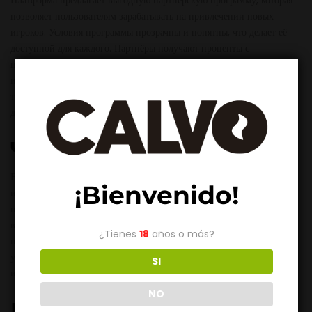
позволяет пользователям зарабатывать на привлечении новых
игроков. Условия программы прозрачны и понятны, что делает её
доступной для каждого. Партнёры получают проценты с
приходящих игроков и могут воспользоваться различными
инструментами для продвижения. Это отличная возможность для
тех, кто хочет совместить увлечение азартными играми с
дополнительным доходом.
Чаевые
Важной частью турниров на платформе являются чаевые, которые
¡Bienvenido!
игроки могут оставлять друг другу. Это создаёт атмосферу
поддержки и взаимопомощи в сообществе. Чаевые могут
варьироваться от небольших сумм до значительных сумм, что
¿Tienes
18
años o más?
позволяет игрокам проявлять свою щедрость и поощрять других
участников. Эта практика делает турниры более увлекательными и
SI
интересными для всех.
NO
Приложение для