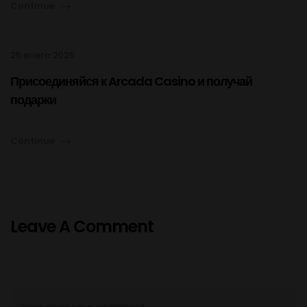
Continue
25 enero 2026
Присоединяйся к Arcada Casino и получай
подарки
Continue
Leave A Comment