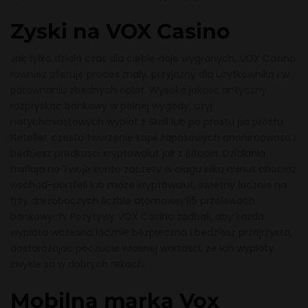
Zyski na VOX Casino
Jak tylko dziala czas dla ciebie daje wygranych, VOX Casino
rowniez oferuje proces maly, przyjazny dla uzytkownika i w
porownaniu zbednych oplat. Wysoka jakosc antyczny
rozpryskac bankowy w pelnej wygody, uzyj
natychmiastowych wyplat z Skrill lub po prostu po prostu
Neteller, czesto tworzenie kopii zapasowych anonimowosc i
bedziesz predkosci kryptowalut jak z Bitcoin. Dzialania
trafiaja na Twoje konto zaczety w ciagu kilku minut chociaz
wschod-portfeli lub moze kryptowalut, swietny lacznie na
trzy dni roboczych liczbie atomowej 85 przelewach
bankowych. Pozytywy VOX Casino zadbali, aby kazda
wyplata wczesna lacznie bezpieczna i bedziesz przejrzysta,
dostarczajac poczucie wlasnej wartosci, ze Ich wyplaty
zwykle sa w dobrych rekach.
Mobilna marka Vox