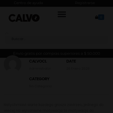
Centro de ayuda
Registrarse
0
Envío gratis por compras superiores a $ 50.000
CALVOCL
DATE
Administrator
26 Enero 2026
CATEGORY
Sin Categoría
Natychmiast warte kazdego grosza zastrzec, jednego do
wiecej niz wyroznione motywacja to motywacja do