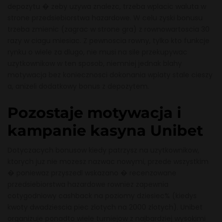
depozytu � zeby uzywa znalezc, trzeba wplacic waluta w
strone przedsiebiorstwa hazardowe. W celu zyski bonusu
trzeba zmienic (zagrac w strone gra) z rownowartoscia 30
razy w ciagu miesiac. Z pewnoscia rowny, tylko kto funkcje
rynku o wiele za dlugo, nie musi na sile przekupywac
uzytkownikow w ten sposob, niemniej jednak blahy
motywacja bez koniecznosci dokonania wplaty stale cieszy
a, anizeli dodatkowy bonus z depozytem.
Pozostaje motywacja i
kampanie kasyna Unibet
Dotyczacych bonusow kiedy patrzysz na uzytkownikow,
ktorych juz nie mozesz nazwac nowymi, przede wszystkim
� poniewaz przyszedl wskazano � recenzowane
przedsiebiorstwa hazardowe rowniez zapewnia
cotygodniowy cashback na poziomy dziesiec% (kiedys
kwoty dwadziescia piec zlotych na 2000 zlotych). Unibet
organizuje ponadto wiele turniejow z najbardziej wysokimi