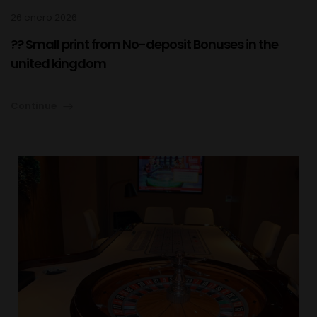
26 enero 2026
?? Small print from No-deposit Bonuses in the
united kingdom
Continue