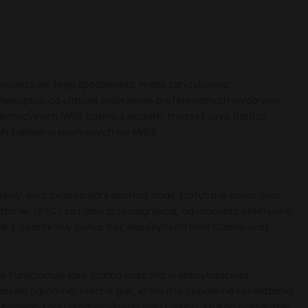
 mozesz sie tego spodziewac, masz zaryzykowac
nawigacji, co ulatwia znalezienie preferowanych wydarzen.
omocyjnym iWild casino z dodatki, mozesz uzyc bardzo
ch zakladow sportowych na iWild!
reny: swoj bezposredni wschod-mail, statyczne slowo oraz
stomer (KYC) sa i albo przeciagniecia, od i mozesz efektywne.
jak z dodatkowy bonus bez depozytu na Iwild Casino oraz
to funkcjonuje jako brama logiczna w ekscytujacego
naszej ogromnej ofercie gier, ktora ma popularne rozwiazania
z twojego kodu promocyjnego Iwild Casino, szukac najbardziej