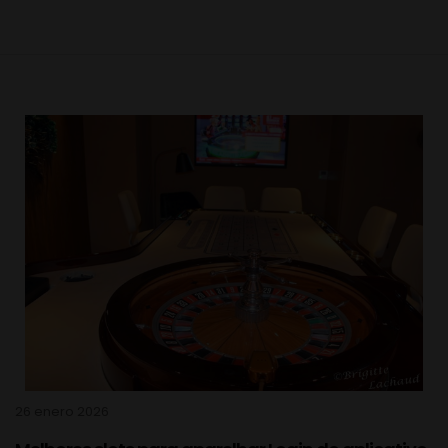
26 enero 2026