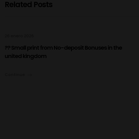
Related Posts
26 enero 2026
?? Small print from No-deposit Bonuses in the
united kingdom
Continue