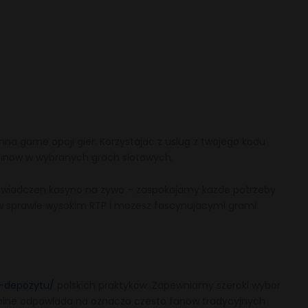
a game opcji gier. Korzystajac z uslug z twojego kodu
pinow w wybranych grach slotowych.
c doswiadczen kasyno na zywo – zaspokajamy kazde potrzeby.
w sprawie wysokim RTP i mozesz fascynujacymi grami
z-depozytu/
polskich praktykow. Zapewniamy szeroki wybor
opine odpowiada na oznacza czesto fanow tradycyjnych