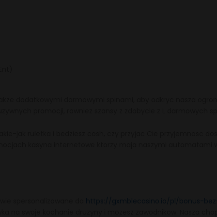
Ent)
 takze dodatkowymi darmowymi spinami, aby odkryc nasza ogromn
uzywnych promocji, rowniez szansy z zdobycie z L darmowych s
, takie-jak ruletka i bedziesz cosh, czy przyjac Cie przyjemnos
 emocjach kasyna internetowe ktorzy maja naszymi automatami 
 wie spersonalizowane do
https://gxmblecasino.io/pl/bonus-be
owka na swoje kochanie druzyny i mozesz zawodnikow. Nasza ch