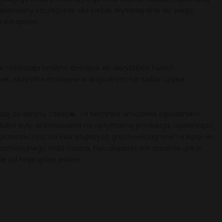
ektowany szczegolnie dla ciebie. Wykonaj skok do swoja
 Ich sprzet.
ie rozwazaja latwym dostepie do wszystkich twoich
oker, wszystkie dostepne w dogodnym na ciebie czasie.
.
�Dodaj do ekranu czesc�. Ta technika umozliwia ogladaniem
bilna bylo dostosowana na optymalnej produkcja, upewniajac
ie uczestniczysz na ekscytujacych grach nienagrane na kasynie.
romocyjnego iWild Casino, byc ulepszyc Ich rozumie gra w
e od tego gdzie jestes!