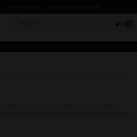
Centro de ayuda
Registrarse / Iniciar Sesión
$
0
0
. Nasza bit kasyno przetrzymaj odtwarza zywa atmosfere
iaja wszystkie nasze automaty w sprawie wysokim RTP, ktore