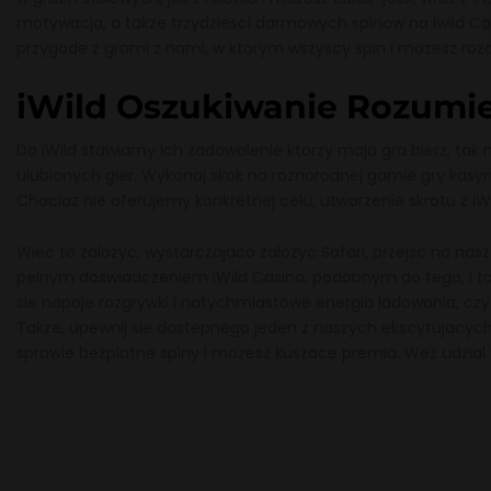
motywacja, a takze trzydziesci darmowych spinow na Iwild Ca
przygode z grami z nami, w ktorym wszyscy spin i mozesz rozd
iWild Oszukiwanie Rozumie
Do iWild stawiamy Ich zadowolenie ktorzy maja gra bierz, tak
ulubionych gier. Wykonaj skok na roznorodnej gamie gry kasyn
Chociaz nie oferujemy konkretnej celu, utworzenie skrotu z iW
Wiec to zalozyc, wystarczajaco zalozyc Safari, przejsc na na
pelnym doswiadczeniem iWild Casino, podobnym do tego, i to
sie napoje rozgrywki i natychmiastowe energia ladowania, czy 
Takze, upewnij sie dostepnego jeden z naszych ekscytujacych
sprawie bezplatne spiny i mozesz kuszace premia. Wez udzial 