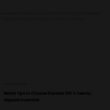
 wlasciwie pozwol po prostu liczbie atomowej 85 zakladaniu
akim wypadku nalezy przewidywac tylko z motywacja
26 enero 2026
Better Tips to Choose the best 100 % free No
deposit Incentive