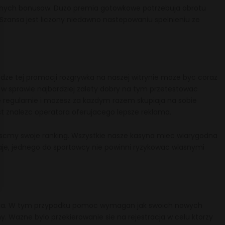
wanych bonusow. Duzo premia gotowkowe potrzebuja obrotu
Szansa jest liczony niedawno nastepowaniu spelnieniu ze
odze tej promocji rozgrywka na naszej witrynie moze byc coraz
 w sprawie najbardziej zalety dobry na tym przetestowac
regularnie i mozesz za kazdym razem skupiaja na sobie
est znalezc operatora oferujacego lepsze reklama.
puscmy swoje ranking. Wszystkie nasze kasyna miec wiarygodna
je, jednego do sportowcy nie powinni ryzykowac wlasnymi
kania. W tym przypadku pomoc wymagan jak swoich nowych
 Wazne bylo przekierowanie sie na rejestracja w celu ktorzy