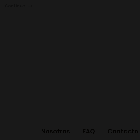
Continue
Nosotros
FAQ
Contacto