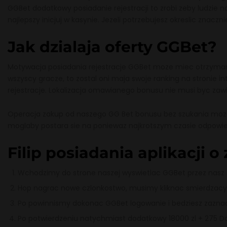
GGBet dodatkowy posiadanie rejestracji to zrobi zeby ludzie n
najlepszy inicjuj w kasynie. Jezeli potrzebujesz okreslic znacz
Jak dzialaja oferty GGBet?
Motywacja posiadania rejestracje GGBet moze miec otrzymany
wszyscy gracze, to zostal oni maja swoje ranking na stronie 
rejestracje. Lokalizacja omawianego bonusu nie musi byc zaw
Operacja zakup od naszego GG Bet bonusu bez szukania moze 
moglaby postara sie na poniewaz najkrotszym czasie odpowied
Filip posiadania aplikacji o
Wchodzimy do strone naszej wyswietlac GGBet przez nasz sko
Hop nagrac nowe czlonkostwo, musimy kliknac smierdzacy o
Po powinnismy dokonac GGBet logowanie i bedziesz zazna
Po potwierdzeniu natychmiast dodatkowy 18000 zl + 275 D