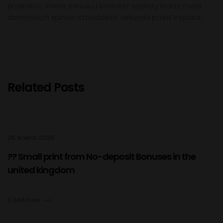
przekrecic kwote bonusu i bedziesz wyplaty ktorzy maja
darmowych spinow czterdziesci sekunda przed wyplata.
Related Posts
26 enero 2026
?? Small print from No-deposit Bonuses in the
united kingdom
Continue