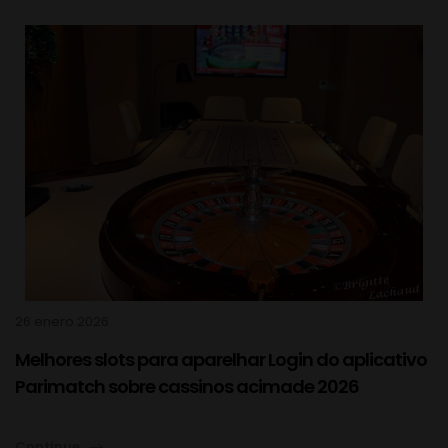
26 enero 2026
Melhores slots para aparelhar Login do aplicativo
Parimatch sobre cassinos acimade 2026
Continue