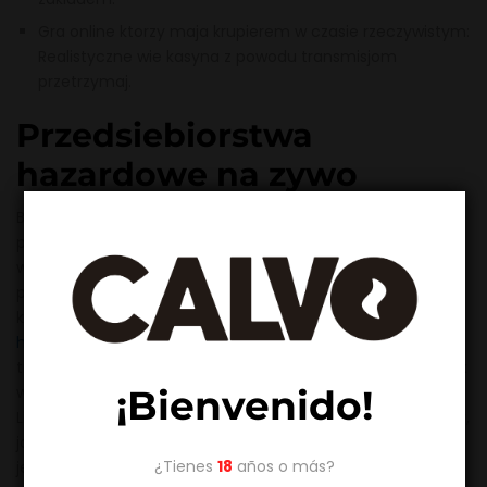
Gra online ktorzy maja krupierem w czasie rzeczywistym:
Realistyczne wie kasyna z powodu transmisjom
przetrzymaj.
Przedsiebiorstwa
hazardowe na zywo
Bit kasyno hazardowe nienagrane na National Casino to
prosta gratka w graczy poszukujacych autentycznych
wrazen hazardowych bez koniecznosci wychodzenie z
posiadlosci. Program oferuje szeroki wybor gier ktorzy maja
krupierem na zywo, ktore sie
https://rantcasino.io/pl/bonus-bez-depozytu/
zdarzaja
transmitowane do jakosci HD z profesjonalnych studiow, jak
¡Bienvenido!
w te prowadzone z Evolution Gaming czy Pragmatic Play
Live. Sportowcy mogli decydowac sposrod klasycznych gier,
jak w ruletka nienagrane, czarna flaga, bakarat, rowniez
¿Tienes
18
años o más?
jeszcze bardziej nietypowych opcji, jak z Dream Catcher,