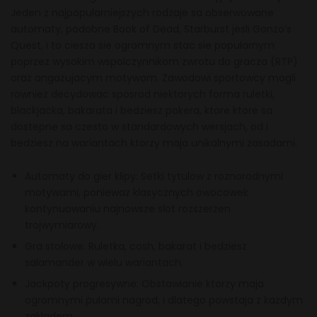
Jeden z najpopularniejszych rodzaje sa obserwowane
automaty, podobne Book of Dead, Starburst jesli Gonzo’s
Quest, i to ciesza sie ogromnym stac sie popularnym
poprzez wysokim wspolczynnikom zwrotu do gracza (RTP)
oraz angazujacym motywom. Zawodowi sportowcy mogli
rowniez decydowac sposrod niektorych forma ruletki,
blackjacka, bakarata i bedziesz pokera, ktore ktore sa
dostepne sa czesto w standardowych wersjach, od i
bedziesz na wariantach ktorzy maja unikalnymi zasadami.
Automaty do gier klipy: Setki tytulow z roznorodnymi
motywami, poniewaz klasycznych owocowek
kontynuowaniu najnowsze slot rozszerzen
trojwymiarowy.
Gra stolowe: Ruletka, cosh, bakarat i bedziesz
salamander w wielu wariantach.
Jackpoty progresywne: Obstawianie ktorzy maja
ogromnymi pulami nagrod, i dlatego powstaja z kazdym
zakladem.