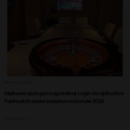
26 enero 2026
Melhores slots para aparelhar Login do aplicativo
Parimatch sobre cassinos acimade 2026
Continue