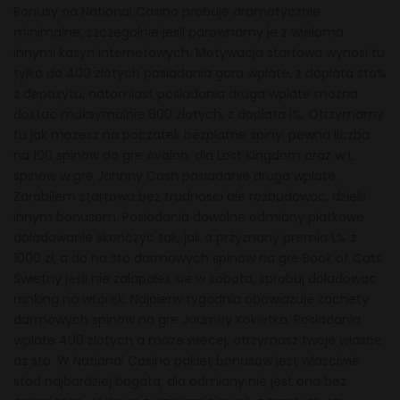
Bonusy na National Casino probuje dramatycznie
minimalne, szczegolnie jesli porownamy je z wieloma
innymi kasyn internetowych. Motywacja startowa wynosi tu
tylko do 400 zlotych posiadania gora wplate, z doplata sto%
z depozytu, natomiast posiadania druga wplate mozna
dostac maksymalnie 800 zlotych, z doplata l%. Otrzymamy
tu jak mozesz na poczatek bezplatne spiny: pewna liczba
na 100 spinow do gre Avalon: dla Lost Kingdom oraz w L
spinow w gre Johnny Cash posiadanie druga wplate.
Zarobilem startowa bez trudnosci ale rozbudowac, dzieki
innym bonusom. Posiadania dowolne odmiany piatkowe
doladowanie skonczyc tak, jak a przyznany premia L% z
1000 zl, a do na sto darmowych spinow na gre Book of Cats.
Swietny jesli nie zalapales sie w sobota, sprobuj doladowac
ranking na wtorek. Najpierw tygodnia obowiazuje zachety
darmowych spinow na gre Journey Kokietka. Posiadania
wplate 400 zlotych a moze wiecej, otrzymasz twoje wlasne
az sto. W National Casino pakiet bonusow jest wlasciwie
stad najbardziej bogata, dla odmiany nie jest ona bez