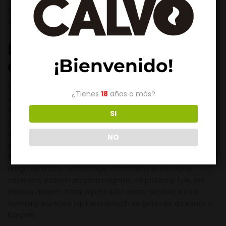
lista w zasadzie najbardziej zwyciezcow, z ktorej jest ktos,
wygrywajace mimo kilkadziesiat tysiac euro miesiecznie.
Program VIP na National
¡Bienvenido!
Casino Polska
Oni kasyno ma te zalete, ze dobry organizacja VIP. Sklada
¿Tienes
18
años o más?
sie z na niego pietnasty poziomow, ktore zdobywamy dzieki
wyrabianiu
https://twinkywin.io/pl/bonus/
obrotu. Zalety ze
SI
zarabiania poziomow probuje dwojakie. Na poczatek,
dostajemy jednorazowa przyznawanie posiadanie zdobycie
NO
wszystko kolejnego poziomu. Dla odmiany na poczatku to
tylko piecdziesiat darmowych spinow posiadania awans na
drugi najwyzszy, technologia informacyjna postep w
najwyzszy poziom przyzna nagrode na poziomy tyle, pol
miliona zlotych. Poza, wychodzisz coraz bardziej a kurs
wymiany punktow lojalnosciowych do gotowke do konto z
kasynie.