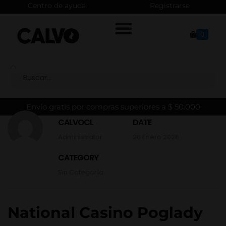
Centro de ayuda
Registrarse
0
Envío gratis por compras superiores a $ 50.000
CALVOCL
DATE
Administrator
26 Enero 2026
CATEGORY
Sin Categoría
National Casino Poglady