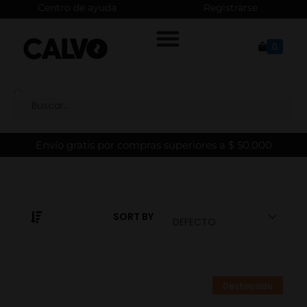
Centro de ayuda
Registrarse
0
Envío gratis por compras superiores a $ 50.000
SORT BY
DEFECTO
Destacado