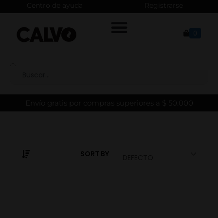
Centro de ayuda
Registrarse
0
Envío gratis por compras superiores a $ 50.000
SORT BY
DEFECTO