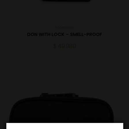
Accesorios
DON WITH LOCK – SMELL-PROOF
$
49.980