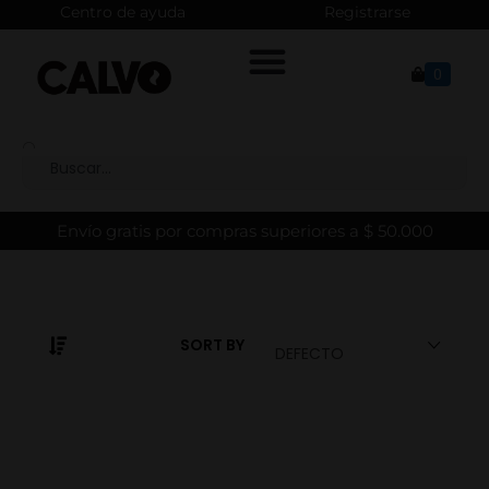
Centro de ayuda
Registrarse
0
Envío gratis por compras superiores a $ 50.000
SORT BY
DEFECTO