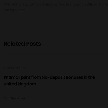
W takich przypadkach nalezy wpisac kod kuponu WB1 w momenc
nastepujace:
Related Posts
26 enero 2026
?? Small print from No-deposit Bonuses in the
united kingdom
Continue