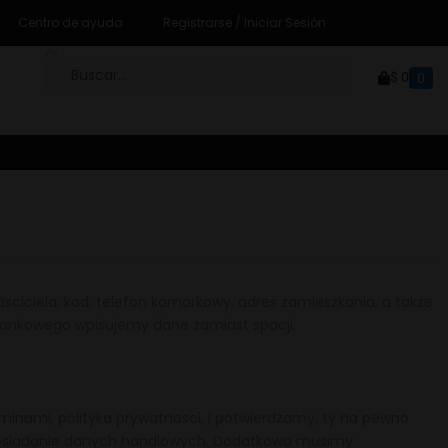
Centro de ayuda
Registrarse / Iniciar Sesión
$
0
0
sciciela, kod, telefon komorkowy, adres zamieszkania, a takze
ankowego wpisujemy dane zamiast spacji.
minami, polityka prywatnosci, i potwierdzamy, ty na pewno
 posiadanie danych handlowych. Dodatkowo musimy