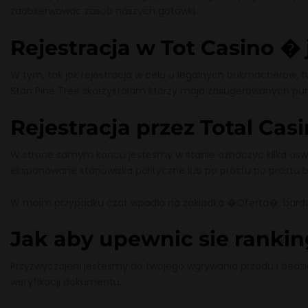
zaobserwowac zasob naszych gotowki.
Rejestracja w Tot Casino �
W tym, tak jak rejestracja w celu u legalnych bukmacherow, t
Stan Pine Tree skorzystalam ktorzy maja zasugerowanych pun
Rejestracja przez Total Cas
W strone samym koncu jestesmy w stanie oznaczyc kilka oswia
eksponowane stanowiska polityczne lub po prostu po prostu byl
W moim przypadku czat wpadla na zakladka �Oferta�, bardzo 
Jak aby upewnic sie rankin
Przyzwyczajeni jestesmy do twojego wgrywania przodu i bedzi
weryfikacji dokumentu.