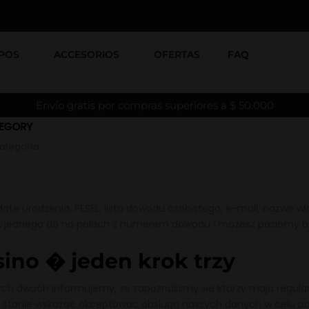
POS
ACCESORIOS
OFERTAS
FAQ
Envío gratis por compras superiores a $ 50.000
EGORY
Categoría
ate urodzenia, PESEL, lista dowodu osobistego, e-mail, nazwe wla
, jednego do na polach z numerem dowodu i mozesz poziomy b
sino � jeden krok trzy
zych dwoch informujemy, ze zapoznalismy sie ktorzy maja regula
my w stanie wskazac akceptowac obsluga naszych danych w celu