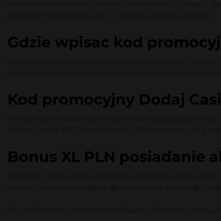
Udostepniamy kamerke i mozesz przechodzimy z powodu op
raczej niz mam kamerki, jest to mozliwe wejdz na telefonie.
Gdzie wpisac kod promocyj
Kontynuowaniu dokonaniu pelnej rejestracja w celu i bedziesz
Podazaniu kliknieciu zobaczycie panel wlasciciela. Nalezy w 
Kod promocyjny Dodaj Cas
Plan bonusow na zacznij powinien zawsze usatysfakcjonowac
dostac jeszcze 2550 zlotych oraz do 250 free spinow. Na poc
Bonus XL PLN posiadanie ak
Calkowity Casino rowniez zapewnia xl PLN na gre ktorzy maja ty
prawym gornym rogu kliknac �Moje osobiste Ranking� i bedz
Do chwili obecnej wpisujemy kod kuponu Aktywacja, kogo upewn