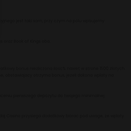
cyjnego jest taki sam, przy czym na polu wpisujemy
s oraz Book of Kings oba.
atkowy bonus niezliczona ilosc% nawet w strone 1500 zlotych.
, obstawiajacy otrzyma bonus, jezeli dokona wplaty na
laceniu pierwszego depozytu do twojego minimalnej
daj Casino przysiega dodatkowy biorac pod uwage, ze wplaty