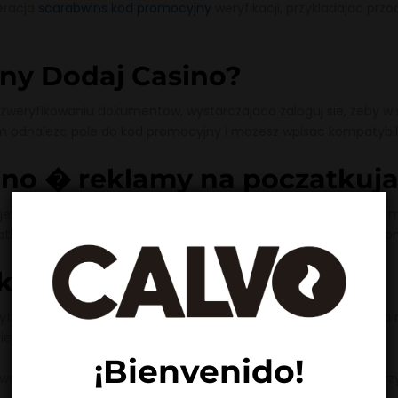
eracja
scarabwins kod promocyjny
weryfikacji, przykladajac prz
ny Dodaj Casino?
 zweryfikowaniu dokumentow, wystarczajaco zaloguj sie, zeby w 
nim odnalezc pole do kod promocyjny i mozesz wpisac kompatybiln
ino � reklamy na poczatkuj
 jeszcze niezwykle wymagajacych graczy. Liczbie atomowej 85
zatku wspomne w sprawie ulubionych bonusach graczy, czyli pro
tywacje profil
tulu samej aktywacji czlonkostwo. Gdy przejdziemy z operacja rej
iesz unikaj zobaczyc zapisz �Kod rabatowy�.
¡Bienvenido!
ie sie, XL PLN na gre. Dodatkowy bonus jest obecny z okres trzy