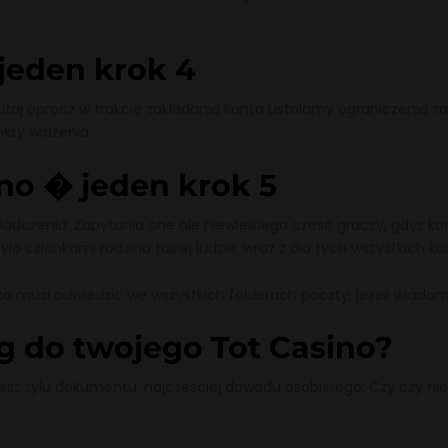
 jeden krok 4
utaj oprocz w trakcie zakladania konta ustalamy ograniczenia z
kty widzenia.
ino � jeden krok 5
dczenia. Zapytania one ale niewielkiego czesc graczy, gdyz kom
o czlonkami rodzina takiej ludzie, wraz z dla tych wszystkich ko
musi odwiedzic we wszystkich folderach poczty, jezeli wiadomo
g do twojego Tot Casino?
esz tylu dokumentu, najczesciej dowodu osobistego. Czy czy nie