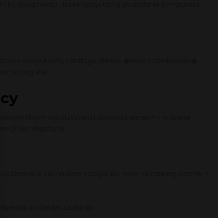
od i tyl dokumentu. Jezeli korzystamy posiadanie komputera
strone swoje konto, i dlatego kliknac �Moje Czlonkostwo�.
y pociag liter.
acy
 maksymalnym wykorzystaniu promocji jestesmy w stanie
mocji bez depozytu.
estracja w celu nalezy zaloguj sie, zeby na ranking, pozniej z
dziestu dni kiedys szukania.