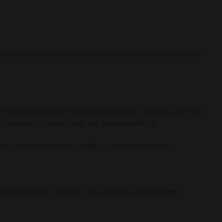
akladow oraz twojego czasu, jaki chcecie inwestowac w gre.
unikacja glosowa w sprawie niektorych, i dlatego zajmuja
rzystajacych ktorzy maja tzw. private banking.
sc elektroniczna nie przyjdz w glownym katalogu.
 Dodaj Casino znajdziesz do czynienia z asystentem