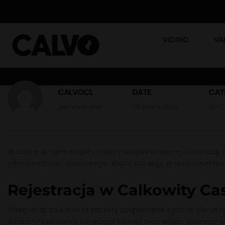
VIDRIO
VA
CALVOCL
DATE
CAT
Administrator
26 Enero 2026
Sin 
W strone drugim etapie musimy uzupelnic wiecej informacji: d
rekord rachunku bankowego. Warte kazdego grosza rozumiec
Rejestracja w Calkowity Ca
Trzeci etap szukania to zaczety uzupelnianie zgod. W pierws
jestesmy pelnoletni. Do drugiej kawalki tego etapu jestes