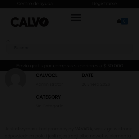
Centro de ayuda
Registrarse
0
Envío gratis por compras superiores a $ 50.000
CALVOCL
DATE
Administrator
26 Enero 2026
CATEGORY
Sin Categoría
Jesli otrzymasz kod promocyjny VAVADA, wpisz go w strone
odpowiednim polu i jesli rejestracji albo nawet w elementu