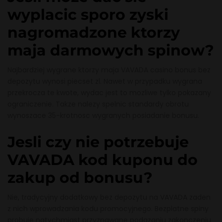
wyplacic sporo zyski
nagromadzone ktorzy
maja darmowych spinow?
Najbardziej wygrane ktorzy maja VAVADA casino bonus bez
depozytu wynosi piecset zl. Nawet w przypadku wygrana
przekrocza te kwote, wydac jest to mozliwe tylko pokazany
ograniczenie. Takze nalezy spelnic standardy obrotu
wynoszace 35-krotnosc wygranych posiadanie bonusu.
Jesli czy nie potrzebuje
VAVADA kod kuponu do
zakup od bonusu?
Nie, tradycyjny dodatkowy bez depozytu na VAVADA zaden
z nich wprowadzania kodu promocyjnego. Bezplatne spiny
probuje natychmiast przyznawane podazaniu zakonczeniu