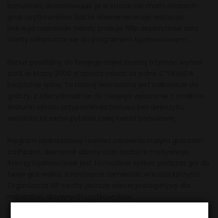
bonusowa, dostosowujac ja w strone nie mam osobach
grup uzytkownikow. Nasze wlasne recenzje wskazuja,
jednego naprawde trendy probuje fillip depozytowe oraz
oferty odnoszace sie do programem lojalnosciowym.
Bonus powitalny do twojego najwczesniej trzymac wynosi
sto% w etapy 2000 zl oprocz robiac to jedno C VAVADA
bezplatne spiny. Ta rozwoj skierowana jest calkowicie do
graczy, z zdecydowali sie do twojego wplacenie z srodkow.
Warunki obrotu przypominaja bonusu bez depozytu,
wszystko to samo pytania calej kwota bonusowej.
Program lojalnosciowy rowniez zapewnia stalym graczom
cashback, darmowe obroty oraz osobiste motywacja.
Rzeczy lojalnosciowe jest to mozliwe zyskac podczas gry do
twoje gra wideo, a nastepnie zamieniac w kusza korzysci.
Organizacja VIP cechy jeszcze wiecej prerogatywy dla
najbardziej aktywnych uzytkownikow.