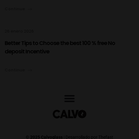
Continue
26 enero 2026
Better Tips to Choose the best 100 % free No
deposit Incentive
Continue
© 2025 Calvoglass
| Desarrollado por
Thefast