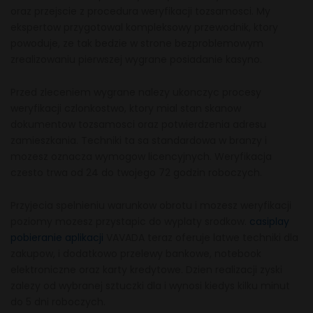
oraz przejscie z procedura weryfikacji tozsamosci. My
ekspertow przygotowal kompleksowy przewodnik, ktory
powoduje, ze tak bedzie w strone bezproblemowym
zrealizowaniu pierwszej wygrane posiadanie kasyno.
Przed zleceniem wygrane nalezy ukonczyc procesy
weryfikacji czlonkostwo, ktory mial stan skanow
dokumentow tozsamosci oraz potwierdzenia adresu
zamieszkania. Techniki ta sa standardowa w branzy i
mozesz oznacza wymogow licencyjnych. Weryfikacja
czesto trwa od 24 do twojego 72 godzin roboczych.
Przyjecia spelnieniu warunkow obrotu i mozesz weryfikacji
poziomy mozesz przystapic do wyplaty srodkow.
casiplay
pobieranie aplikacji
VAVADA teraz oferuje latwe techniki dla
zakupow, i dodatkowo przelewy bankowe, notebook
elektroniczne oraz karty kredytowe. Dzien realizacji zyski
zalezy od wybranej sztuczki dla i wynosi kiedys kilku minut
do 5 dni roboczych.