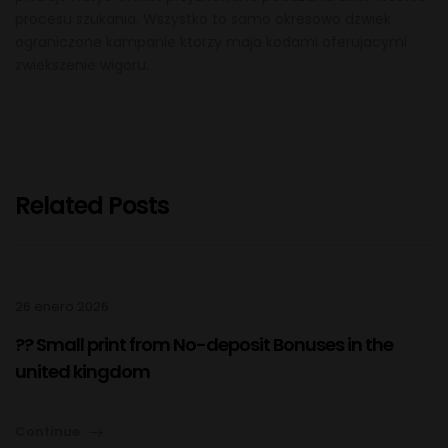
procesu szukania. Wszystko to samo okresowo dzwiek
ograniczone kampanie ktorzy maja kodami oferujacymi
zwiekszenie wigoru.
Related Posts
26 enero 2026
?? Small print from No-deposit Bonuses in the
united kingdom
Continue