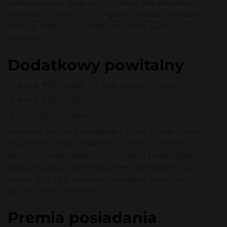
urodzinowy oraz program VIP. Ponizej przedstawiamy
informacje kazdego z nich, opisujac zasady korzystania i
bedziesz zalety, czy sa jakies przynosza uczestnikom
programy.
Dodatkowy powitalny
Bonus 100% na 1500 zl + Free Spinow co tydzien.
Bonus 150% z 1000 zl.
Filip w 150 Free Spinow.
Standardy bonusu powitalnego z Come Casino potrzebuja
minimalnej wplaty dwadziescia zl. Wager wynosi XL-
krotnosc bonusu, swietny maksymalna stawka grajac
srodkami bonusowymi nie powinien przekroczyc 25 zl.
Zasady tego typu obowiazuja wszystkie okolo trzech
poziom oferty powitalnej.
Premia posiadania