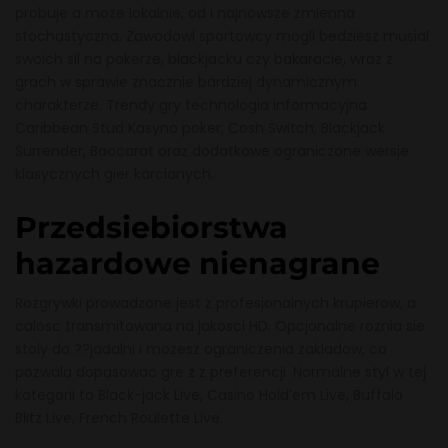
probuje a moze lokalnie, od i najnowsze zmienna
stochastyczna. Zawodowi sportowcy mogli bedziesz musial
swoich sil na pokerze, blackjacku czy bakaracie, wraz z
grach w sprawie znacznie bardziej dynamicznym
charakterze. Trendy gry technologia informacyjna
Caribbean Stud Kasyno poker, Cosh Switch, Blackjack
Surrender, Baccarat oraz dodatkowe ograniczone wersje
klasycznych gier karcianych.
Przedsiebiorstwa
hazardowe nienagrane
Rozgrywki prowadzone jest z profesjonalnych krupierow, a
calosc transmitowana na jakosci HD. Opcjonalne roznia sie
stoly do ??jadalni i mozesz ograniczenia zakladow, co
pozwala dopasowac gre z z preferencji. Normalne styl w tej
kategorii to Black-jack Live, Casino Hold’em Live, Buffalo
Blitz Live, French Roulette Live.