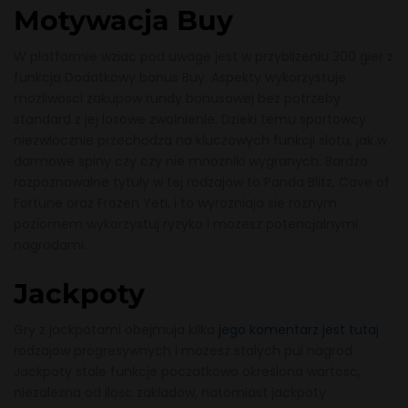
Motywacja Buy
W platformie wziac pod uwage jest w przyblizeniu 300 gier z
funkcja Dodatkowy bonus Buy. Aspekty wykorzystuje
mozliwosci zakupow rundy bonusowej bez potrzeby
standard z jej losowe zwolnienie. Dzieki temu sportowcy
niezwlocznie przechodza na kluczowych funkcji slotu, jak w
darmowe spiny czy czy nie mnozniki wygranych. Bardzo
rozpoznawalne tytuly w tej rodzajow to Panda Blitz, Cave of
Fortune oraz Frozen Yeti, i to wyrozniaja sie roznym
poziomem wykorzystuj ryzyko i mozesz potencjalnymi
nagrodami.
Jackpoty
Gry z jackpotami obejmuja kilka
jego komentarz jest tutaj
rodzajow progresywnych i mozesz stalych pul nagrod.
Jackpoty stale funkcje poczatkowo okreslona wartosc,
niezalezna od ilosc zakladow, natomiast jackpoty