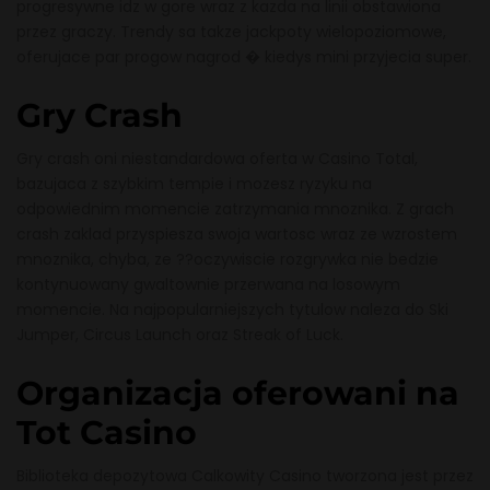
progresywne idz w gore wraz z kazda na linii obstawiona
przez graczy. Trendy sa takze jackpoty wielopoziomowe,
oferujace par progow nagrod � kiedys mini przyjecia super.
Gry Crash
Gry crash oni niestandardowa oferta w Casino Total,
bazujaca z szybkim tempie i mozesz ryzyku na
odpowiednim momencie zatrzymania mnoznika. Z grach
crash zaklad przyspiesza swoja wartosc wraz ze wzrostem
mnoznika, chyba, ze ??oczywiscie rozgrywka nie bedzie
kontynuowany gwaltownie przerwana na losowym
momencie. Na najpopularniejszych tytulow naleza do Ski
Jumper, Circus Launch oraz Streak of Luck.
Organizacja oferowani na
Tot Casino
Biblioteka depozytowa Calkowity Casino tworzona jest przez