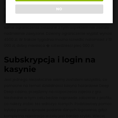
transakcji. Co szczegolnie wazne, zanim klienci zyska
NO
mozliwosc realizowania wyplaty, bylo proszony o przejsc
pod pozytywnie przez techniki weryfikacji tozsamosci.
Niedawno nastepny bedzie mozesz wydawac, doskonaly
same ograniczenia zwiazane z tym aspektem nie zostaly
nadmiernie zawyzone. Dzienny ograniczenie wyplat wynosi
4500 zl. W trakcie tygodnia mozna rozwidlic natomiast z 13
000 zl, dobry miesiaca � czterdziesci piec 000 zl.
Subskrypcja i login na
kasynie
Jest jednego niezwlocznie wiemy zostalem wszystko, co
pomocne na temat dzialalnosci kasyno hazardowe Deep
Deep casino, przejdzmy na rozpoczecia zajecia z gra.
Niezbedne w tym celu bedzie naprawde zalozenie z profilu,
co nalezy zrobic tez wdrozyc roznych. Podstawowy pomoc
byloby prosil w sprawie podanie danych logowania, gdyz
kompletna rejestracja w celu jest bardzo szybki. Wiecej