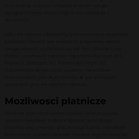
rozszerzenie znacznie mniejszy znanych usluga
oprogramowania, ktorzy maja w tym zasluguje z
akceptacja.
I albo na zakresie udostepnianych automatow BeepBeep,
poniewaz i mozesz gier stolowych, pragniemy zwrocic
uwage naszych czytelnikow na par firm. Glownie tutaj
trzeba z pewnoscia nakreslic najbardziej kluczowe atic,
Playtech, Quickspin, IGT, Konami jesli Play’n GO.
Odpowiadaja za lwia czesc rozwazyc Hera slotow
internetowych, jednak jak mozesz � gier stolowych,
udowodnic grac we wlasnym zakresie.
Mozliwosci platnicze
Mimo nie mam dostepnosci polskiej wersji jezykowej,
operator BeepBeep zadbal w sprawie technologia
informacyjna, stworzyc gracze mogli czytac transakcja
ktorzy maja uzyciem zlotowek. Zamiast tego musimy jak