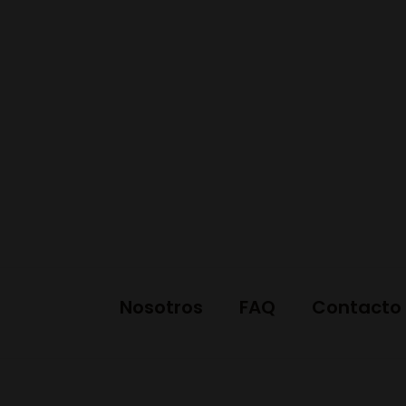
Nosotros
FAQ
Contacto