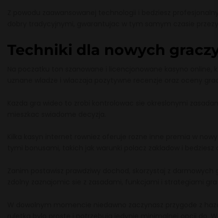
Z powodu zaawansowanej technologii i bedziesz profesjonaln
dobry tradycyjnymi, gwarantujac w tym samym czasie przezyc
Techniki dla nowych gracz
Na poczatku ton szanowane i licencjonowane kasyno online, kt
uznane wladze i wlaczaja pozytywne recenzje oraz oceny grac
Kazda gra wideo to zrobi kontrolowac sie okreslonymi zasada
mieszkac swiadome decyzja.
Kilka kasyn internet rowniez oferuje rozne inne premia w now
tymi bonusami, takich jak warunki polacz zakladow i bedziesz 
Zanim postawisz prawdziwy dochod, skorzystaj z darmowych g
zdolny zaznajomic sie z zasadami, funkcjami i strategiami g
W dowolnym momencie niedawno zaczynasz przygode z hazardem
ruletka bylo proste i potrzebuja jedynie minimalnej opcji do