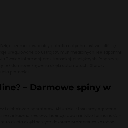
 Dzięki czemu, zawodnicy potrafią natychmiast weselić się
rsje uregulowane do ustrojstw multimedialnych.
Nie zapomnij,
 Twoich informacji oraz transakcji pieniężnych. Propozycji
czy też darmowe kręcenia dzięki automatach. Starczy
łnia płatności.
line? – Darmowe spiny w
y i globalnych operatorów. Aktualnie, stosujemy ogromne
tniejsze kasyna sieciowy. Licencja owo nie tylko formalność –
re to działa dzięki ścisłym dozorem Ministerstwa Zasobów.