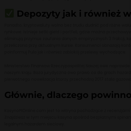
Depozyty jak i również 
Ponadto, kryptowaluty wolno bez trudu dudnić pod różne wal
rynkowe. Istnieje setki giełd i portfeli, gdzie można przecho
eliminują przymus zaufania danych empirycznych 3 frakcji, 
przeliczona przy aktualnym kursie. Konsumenci obnażają konta
poinformuj Pula jak i również zablokój przelewy wychodzące.
Ministerstwo Finansow Rzeczypospolitej Naszej owe naprawde 
naszym kraju. Baza jurydyczna owo prawo co do grach hazar
pierwotnego nowelizacja ktorzy przechodzą 2017 stala gazowa
Głównie, dlaczego powinno
KasynoPlOnline.com jest to witryna pochodzące z recenzjami
Znajdziesz w tym miejscu kasyna spośród bezpłatnymi spinami
legalnym hazardem sieciowy.