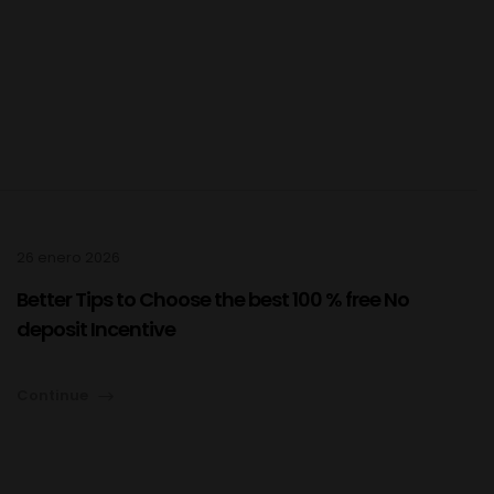
26 enero 2026
Better Tips to Choose the best 100 % free No
deposit Incentive
Continue