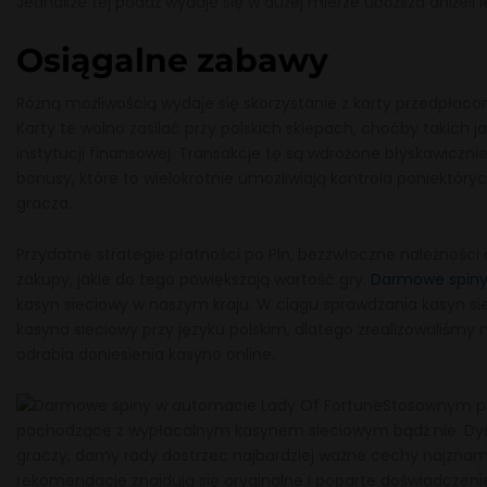
Jednakże tej podaż wydaje się w dużej mierze uboższa aniżeli l
Osiągalne zabawy
Różną możliwością wydaje się skorzystanie z karty przedpła
Karty te wolno zasilać przy polskich sklepach, choćby takich 
instytucji finansowej. Transakcje tę są wdrożone błyskawiczn
bonusy, które to wielokrotnie umozliwiają kontrola poniekt
gracza.
Przydatne strategie płatności po Pln, bezzwłoczne należności
zakupy, jakie do tego powiększają wartość gry.
Darmowe spiny
kasyn sieciowy w naszym kraju. W ciągu sprawdzania kasyn s
kasyna sieciowy przy języku polskim, dlatego zrealizowaliśmy
odrabia doniesienia kasyno online.
Stosownym po
pochodzące z wypłacalnym kasynem sieciowym bądź nie. Dysp
graczy, damy rady dostrzec najbardziej ważne cechy najznami
rekomendacje znajdują się oryginalne i poparte doświadczen