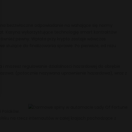
ala na bezzwłoczne odpowiadanie na wahające się normy
 Fiat. Kasyna wykorzystujące technologię smart kontraktów
również pewny. Wpłata przy krypto zostaje wówczas
e służące do finalizowania sprawie. Po pierwsze, od razu
a i mozesz regulowanie dzialalnosci hazardowej do obrębie
gazowa. (potocznie nazywana uprawnienie hazardowa), wraz z
 Polaków.
olsku na rzecz internautów w całej krajach pochodzące z