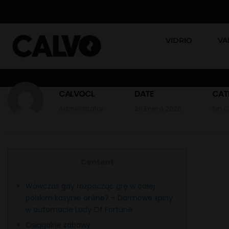
VIDRIO
VA
CALVOCL
DATE
CAT
Administrator
26 Enero 2026
Sin 
Content
Wówczas gdy rozpocząć grę w całej
polskim kasynie online? – Darmowe spiny
w automacie Lady Of Fortune
Osiągalne zabawy