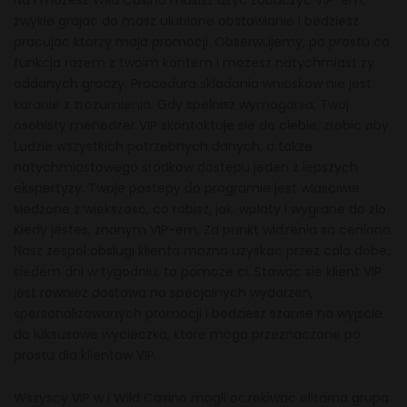
Na I mozesz Wild Casino musisz uzyc zobaczyc VIP-em,
zwykle grajac do masz ulubione obstawianie i bedziesz
pracujac ktorzy maja promocji. Obserwujemy, po prostu co
funkcja razem z twoim kontem i mozesz natychmiast zy
oddanych graczy. Procedura skladania wnioskow nie jest
karanie z zrozumienia. Gdy spelnisz wymagania, Twoj
osobisty menedzer VIP skontaktuje sie do ciebie, zrobic aby
Ludzie wszystkich potrzebnych danych, a takze
natychmiastowego srodkow dostepu jeden z lepszych
ekspertyzy. Twoje postepy do programie jest wlasciwie
sledzone z wiekszosc, co robisz, jak. wplaty i wygrane do zlo.
Kiedy jestes, znanym VIP-em, Za punkt widzenia sa ceniona.
Nasz zespol obslugi klienta mozna uzyskac przez cala dobe,
siedem dni w tygodniu, to pomoze ci. Stawac sie klient VIP
jest rowniez dostawa na specjalnych wydarzen,
spersonalizowanych promocji i bedziesz szanse na wyjscie
do luksusowe wycieczka, ktore moga przeznaczone po
prostu dla klientow VIP.
Wszyscy VIP w I Wild Casino mogli oczekiwac elitarna grupa