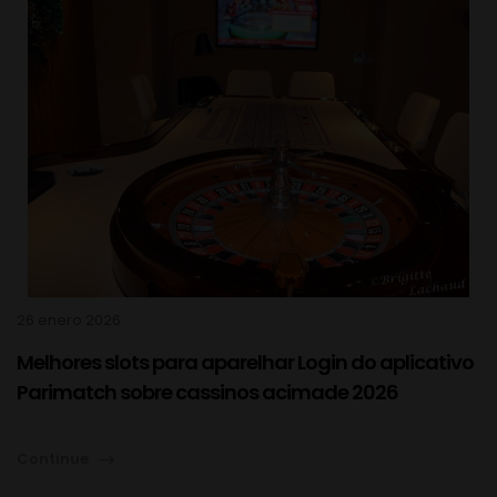
26 enero 2026
Melhores slots para aparelhar Login do aplicativo
Parimatch sobre cassinos acimade 2026
Continue