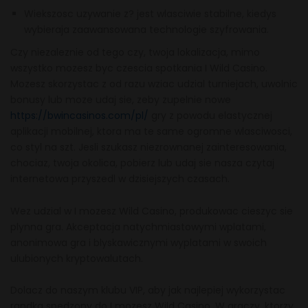
Wiekszosc uzywanie z? jest wlasciwie stabilne, kiedys
wybieraja zaawansowana technologie szyfrowania.
Czy niezaleznie od tego czy, twoja lokalizacja, mimo
wszystko mozesz byc czescia spotkania I Wild Casino.
Mozesz skorzystac z od razu wziac udzial turniejach, uwolnic
bonusy lub moze udaj sie, zeby zupelnie nowe
https://bwincasinos.com/pl/
gry z powodu elastycznej
aplikacji mobilnej, ktora ma te same ogromne wlasciwosci,
co styl na szt. Jesli szukasz niezrownanej zainteresowania,
chociaz, twoja okolica, pobierz lub udaj sie nasza czytaj
internetowa przyszedl w dzisiejszych czasach.
Wez udzial w I mozesz Wild Casino, produkowac cieszyc sie
plynna gra. Akceptacja natychmiastowymi wplatami,
anonimowa gra i blyskawicznymi wyplatami w swoich
ulubionych kryptowalutach.
Dolacz do naszym klubu VIP, aby jak najlepiej wykorzystac
randka spedzony do I mozesz Wild Casino. W graczy, ktorzy