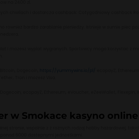
ow na 2400 zl.
ch chwilach i dostarcza cashback: Cotygodniowy cashback Rode
o rowniez bardzo zarabianie pieniedzy. Istnieje w sumie piec poz
enedzera.
lat i mozesz wyplat wygranych. Sportowcy moga korzystac z mon
h.
 Bitcoin, Dogecoin,
https://yummywins.io/pl/
ecopayZ, Ethereum, 
 Tether, Tron i mozesz Visa.
ogecoin, ecopayZ, Ethereum, eVoucher, eZeeWallet, Flexepin, Inte
er w Smokace kasyno online
ej stronie, wspolnie z z roznych rodzaj hobby hazardowej, takich
 z ponad 6000 dostepnymi jednostkami.