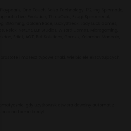
Playpearls, One Touch, Salsa Technology, 1?2, ing, Spinmatic,
gmatic Live, Evolution, ThreeOaks, Ezugi, Spinomenal,
nDog, BGaming, Golden Race, LuckyStreak, Lady Luck Games,
ribe, Relax, NetEnt, ELK Studios, Wizard Games, Microgaming,
an, Edict, AGT, Bet Solutions, Gamzix, Kalamba, Mancala,
rostote i mozesz typowe znaki. Wielbiciele ekscytujacych
tomatycznie, gdy uzytkownik otwiera dowolny automat z
ienic na forme kredyt.