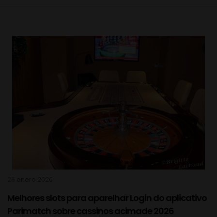
26 enero 2026
Melhores slots para aparelhar Login do aplicativo
Parimatch sobre cassinos acimade 2026