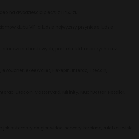
o na dwadziescia piec% z 11750 zl.
iomow klubu VIP, a ludzie najwyzszy przyniesie ludzie
itorowania bankowych, portfeli elektronicznych oraz
eVoucher, eZeeWallet, Flexepin, Interac, Litecoin,
rac, Litecoin, MasterCard, MiFinity, MuchBetter, Neteller,
 jak automaty do gier wideo, serwery karciane, ruletka i wiele