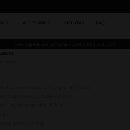
POS
ACCESORIOS
OFERTAS
FAQ
Envío gratis por compras superiores a $ 50.000
EGORY
Categoría
ych spinow w Gates of Olympus do 9300 zl;
ych spinow do Gluttony z 9300 zl;
do Gladiator Legends w 9300 zl.
zl;
h spinow na 2400 zl;