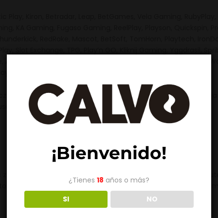
ic Play, Kiron, Betradar, Leap, BetGames, Vela Gaming, RubyPlay, 
g, KA Gaming, Fugaso Gaming, ReelPlay, Playson, Quickspin, Pra
, Thunderkick, RedRake, Mascot, BetSoft, TomHorn, Playtech, Iro
Play, Slot Exchange, TPG, Play’n GO, Kliknij Gaming, Yggdrasil, Sp
e, Asia Gaming, SA Gaming, Booming Games, High5, GameArt, Wazd
ay i Hacksaw.
zy. Zadowola milosnikow klasycznych automatow, to doceniaja p
usowych a takze sa tu naprawde bawic sie.
¡Bienvenido!
c z automatach calkowicie za darmo. Tryb obecna dziala sie au
¿Tienes
18
años o más?
toryzowany posiada metode na koncie, to zrobi w przypadku, zm
SI
NO