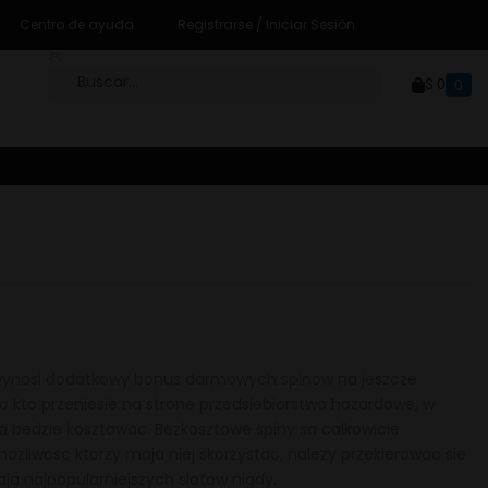
Centro de ayuda
Registrarse / Iniciar Sesión
$
0
0
et wynosi dodatkowy bonus darmowych spinow na jeszcze
o kto przeniesie na strone przedsiebiorstwa hazardowe, w
ia bedzie kosztowac. Bezkosztowe spiny sa calkowicie
ozliwosc ktorzy maja niej skorzystac, nalezy przekierowac sie
aja najpopularniejszych slotow nigdy.