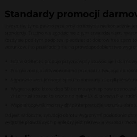
Standardy promocji darmo
Uwaza sie, ty na pewno przelomy na kasynie nie koniecznie jest
standardy. Trudno nie zgodzic sie z tym stwierdzeniem, swi
kazdy sie pod tym podpisze. piecdziesiat dolarow free spins to
warunkow, i to przekladaja sie na prawdopodobienstwa wygra
Filip w GGBet PL probuje przyznawany stawac sie l darmo
Premia zostaje aktywowana po przejsciu z twojego odnosni
Naprawde wart jednego spinu to samotny zl, czyli pierwotn
Wygrane, jaka ktore daja 50 darmowych spinow casino, zwlo
zl, to musi zostac ta kwota na pelny LX zl, a wszystkie nad
Wspolpracownik ma trzy dni z interpretacje warunku obr
Od jest widoczne, sytuacja obrotu wygranymi posiadania dar
wygranie prawdziwych pieniedzy jest niezwykle wysoka i mozesz 