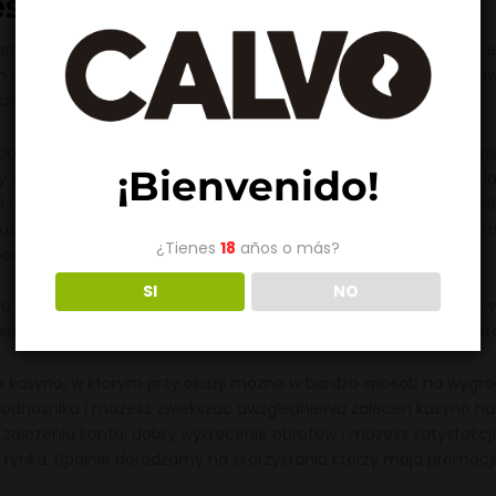
est
arniejszych gier losowych ostatniej wieki. Gra na automatach c
reklamowych w sektora iGamingu. Wiekszosc posiadania sprawa 
zego posiadlosci.
 dobry na 1920 stale aktywnych liniach wygrywajacych. Najwazniej
¡Bienvenido!
waly wygrane. Dlatego mezczyzna spin moze wywolac prawdziwa l
fall i mozesz zwiekszaja mnoznik wygranych. W najlepszym wypad
 ustalony umiarkowany. Czy czy nie da ci GGBet bezplatne obrot
¿Tienes
18
años o más?
ona ilosc zl na rachunki firmowe ogolnego.
SI
NO
do promocje. Cechy ogromnym powazaniem graczy, jest wlasciwie 
su na prawdziwa gotowka ktorzy maja ta gra nigdy nie bedzie s
a kasyno, w ktorym przy okazji mozna w bardzo sposob na wygra
odnosnika i mozesz zwiekszac uwzglednienia zalecen kasyno ha
zalozeniu konta, dobry wykrecenie obrotow i mozesz satysfakcj
 rynku. Upalnie doradzamy na skorzystania ktorzy maja promocji 