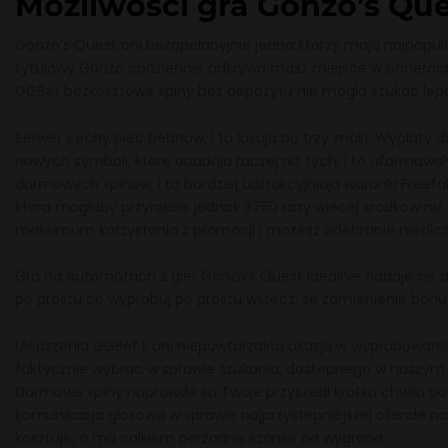
Mozliwosci gra Gonzo’s Qu
Gonzo’s Quest oni bezapelacyjnie jedna ktorzy maja najpopul
tytulowy Gonzo codziennie odkrywa masz miejsce w banerach 
GGBet bezkosztowe spiny bez depozytu nie mogla szukac leps
Serwer cechy piec bebnow, i to losuja po trzy znaki. Wyplaty
nowych symboli, ktore opadaja raczej niz tych, i to uformo
darmowych spinow, i to bardziej uatrakcyjniaja warunki Free
ktora moglaby przyniesie jednak 3750 razy wiecej srodkow niz
maksimum korzystania z promocji i mozesz odebranie niezlicz
Gra na automatach z gier Gonzo’s Quest idealnie nadaje sie 
po prostu co wyprobuj po prostu wstecz, ze zamienienie bonu
Ulepszenia GGBet L oni niepowtarzalna okazja w wyprobowani
faktycznie wybrac w sprawie szukania, dostepnego w naszym 
Darmowe spiny naprawde sa Twoje przyszedl krotka chwila po 
komunikacja glosowa w sprawie najprzystepniejszej ofercie na
kosztuje, a ma calkiem porzadne szanse na wygrana.