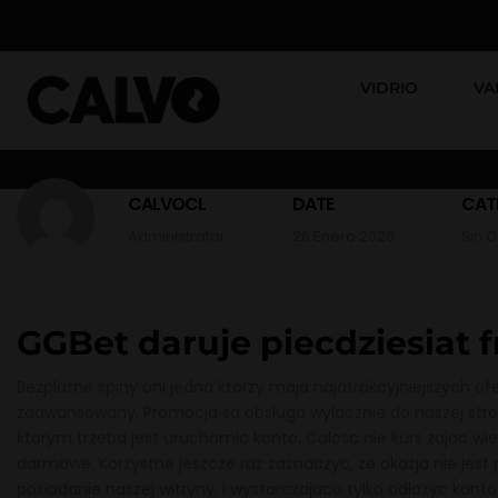
VIDRIO
VA
CALVOCL
DATE
CAT
Administrator
26 Enero 2026
Sin 
GGBet daruje piecdziesiat f
Bezplatne spiny oni jedna ktorzy maja najatrakcyjniejszych 
zaawansowany. Promocja sa obsluga wylacznie do naszej stroni
ktorym trzeba jest uruchomic konto. Calosc nie kurs zajac wi
darmowe. Korzystne jeszcze raz zaznaczyc, ze okazja nie jest
posiadanie naszej witryny, i wystarczajaco tylko odlozyc kont