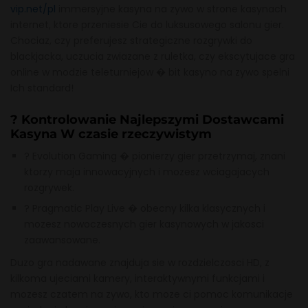
vip.net/pl
immersyjne kasyna na zywo w strone kasynach
internet, ktore przeniesie Cie do luksusowego salonu gier.
Chociaz, czy preferujesz strategiczne rozgrywki do
blackjacka, uczucia zwiazane z ruletka, czy ekscytujace gra
online w modzie teleturniejow � bit kasyno na zywo spelni
Ich standard!
? Kontrolowanie Najlepszymi Dostawcami
Kasyna W czasie rzeczywistym
? Evolution Gaming � pionierzy gier przetrzymaj, znani
ktorzy maja innowacyjnych i mozesz wciagajacych
rozgrywek.
? Pragmatic Play Live � obecny kilka klasycznych i
mozesz nowoczesnych gier kasynowych w jakosci
zaawansowane.
Duzo gra nadawane znajduja sie w rozdzielczosci HD, z
kilkoma ujeciami kamery, interaktywnymi funkcjami i
mozesz czatem na zywo, kto moze ci pomoc komunikacje