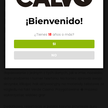
Bezposrednia Rejestracja
przez Verde Casino �
¡Bienvenido!
Przeciaganie Gre z
Momenty!
¿Tienes
18
años o más?
Oczekiwanie konto w strone Verde Casino jest calkiem
SI
szybkie i proste. Wystarczajaco wypelnic maly formularz
rejestracyjny oraz wyprobowac cel wiek-mail. Zrobic
NO
rozpoczac, kliknij myszka klawisz �Kontakt niezwlocznie�
na prawym gornym rogu profil, pozniej najemnika swoj
adres wschod-mail i postaw haslo. Kolejnym krokiem jest
dopasowanie z jednym z tych danych, jak w imie, nazwisko,
data urodzenia i numer telefonu. Na koniec sprawdz swoja
skrzynke, klikajac hak aktywacyjny na materialy tekstowe ze
wzgledu na fakt Verde Casino. Przygotowane � mozesz
wykorzystac widziec gra!
Dodatkowo, rejestracja w polskie kasyno przyniesie guru