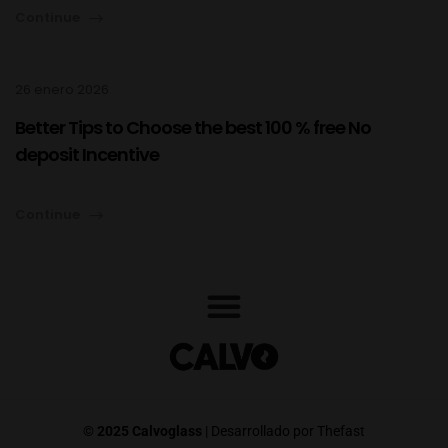
Continue
26 enero 2026
Better Tips to Choose the best 100 % free No
deposit Incentive
Continue
© 2025 Calvoglass
| Desarrollado por
Thefast