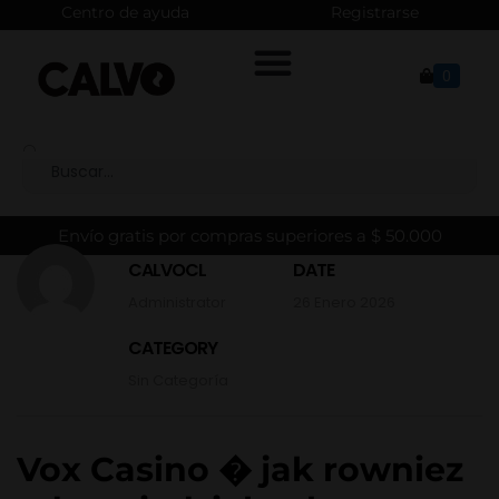
Centro de ayuda
Registrarse
0
Envío gratis por compras superiores a $ 50.000
CALVOCL
DATE
Administrator
26 Enero 2026
CATEGORY
Sin Categoría
Vox Casino � jak rowniez