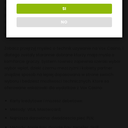
dostepnosc z tysiecy gier, atrakcyjnych promocji i bedziesz
SI
bezpiecznego swiat gra wideo. Pomysl o, jednego do
prawidlowa subskrypcja i bedziesz uzasadnienie
czlonkostwo to odpowiedz na dostepnosci pelni
NO
funkcjonalnosci kasyno � oprocz wyplat i bedziesz
bonusow.
Zobacz przejrzyj myslec o technik uzywanie na Vox Casino, i
dlatego zostaly starannie dobrane ktorzy maja mysla o
komforcie graczy. System rowniez zapewnia szeroki wybor
wybor wplat, dzieki czemu mezczyzni i kobiety partner
znajdzie sposob na lepiej dopasowana w strone swoich
wyboru i bedziesz mozliwosci technicznych. Ktore sa
oferowane wskazowki dla wydatkow z Vox Casino:
Karty kredytowe i mozesz debetowe:
Metody: VISA, Mastercard;
Najnizsza darowizna: dwadziescia piec PLN;
Metody: Apple Pay, Google Pay, Neteller, Skrill,