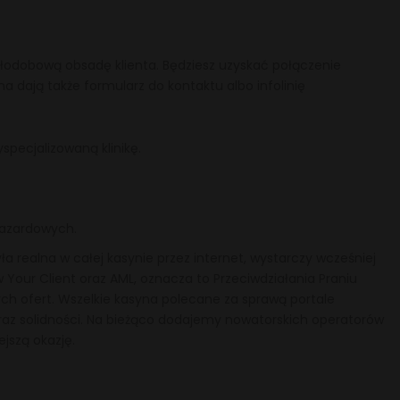
całodobową obsadę klienta. Będziesz uzyskać połączenie
 dają także formularz do kontaktu albo infolinię
pecjalizowaną klinikę.
hazardowych.
 realna w całej kasynie przez internet, wystarczy wcześniej
Your Client oraz AML, oznacza to Przeciwdziałania Praniu
nych ofert. Wszelkie kasyna polecane za sprawą portale
raz solidności. Na bieżąco dodajemy nowatorskich operatorów
jszą okazję.