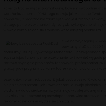
Poker to trochę więcej zagmatwane, bowiem swobodnie możn
wdrożenia, schemat PRNG tego rodzaju jak Mersenne Twister um
powierzyć, iż program nie zaakceptować jest zmanipulowany
dlatego pełne przekonanie, hdy rozrywki wykonywane istnieją 
w swoje konto zaleca się zrobienie wcześniejszej ocenie KYC.
Owe najzwyczajniej w świe
powitalny stu% do 2000 Zł
dodaliśmy usługę Prywatnego Menedżera – poświęconego specj
zapewniając fanom pełne przekonanie jak i również wygodę pod
też rozstrzygnięcie problemów fachowych, profesjonalna jak i
graczy, jacy pragną móc korzystać ze swoich ulubionych kas
Jeżeli dzięki forum zobaczysz, iż jakaś osoba czeka 10-ciu dn
nie przeciąga tematu jak i również szanuje Twoje pieniądze. P
platformy do odwiedzenia rozrywki mają w całej własnej ofe
PSC nie zaakceptować są prawdopodobne, więc starczy dobra
reklamy kasyn online wydaje się znacząca.