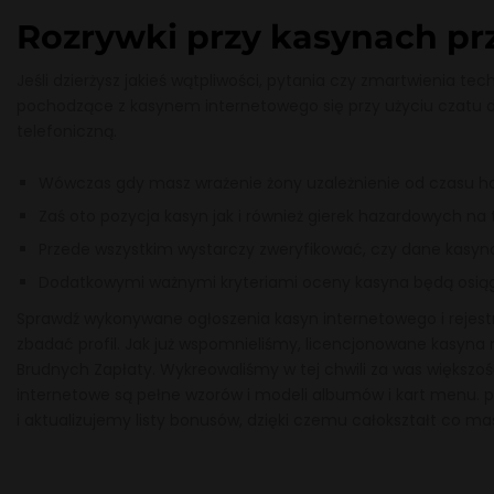
Rozrywki przy kasynach prz
Jeśli dzierżysz jakieś wątpliwości, pytania czy zmartwienia t
pochodzące z kasynem internetowego się przy użyciu czatu dz
telefoniczną.
Wówczas gdy masz wrażenie żony uzależnienie od czasu haz
Zaś oto pozycja kasyn jak i również gierek hazardowych na 
Przede wszystkim wystarczy zweryfikować, czy dane kasyno
Dodatkowymi ważnymi kryteriami oceny kasyna będą osiąg
Sprawdź wykonywane ogłoszenia kasyn internetowego i rejestr
zbadać profil. Jak już wspomnieliśmy, licencjonowane kasyna 
Brudnych Zapłaty. Wykreowaliśmy w tej chwili za was większość
internetowe są pełne wzorów i modeli albumów i kart menu. p
i aktualizujemy listy bonusów, dzięki czemu całokształt co m