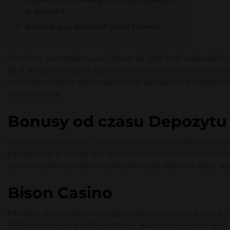
w slotach?
Rozrywki przy kasynach przez internet
Premia na początek wynosi setka% do 2250 zł do odwiedzenia
85 zł, a bezpłatne spiny są przyznawane po rytmie dwadzieśc
menedżera klienta.
Nieszczęśliwie, nie jawi się być prawdop
sumy obrotów.
Bonusy od czasu Depozytu
Dobór mieści wszystko – od momentu platform akceptujących 
podaje różne przewagi oraz sposobności. Po opublikowanej niże
uproszczą Wam podjęcie najdogodniejszej wyborów. Spiny wyją
Bison Casino
Pamiętaj, że na ogół przekazujesz kasynu również coś więcej ni
RODO może mieć istotnie opłakane skutki oraz nie są to tylk