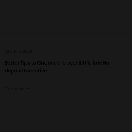
26 enero 2026
Better Tips to Choose the best 100 % free No
deposit Incentive
Continue